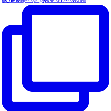
🔵⚪️ Im heutigen Spiel gegen die SF Berlebeck-Heili