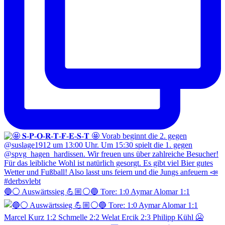
🔵⚪️ Auswärtssieg 💪🏼⚪️🔵 Tore: 1:0 Aymar Alomar 1:1