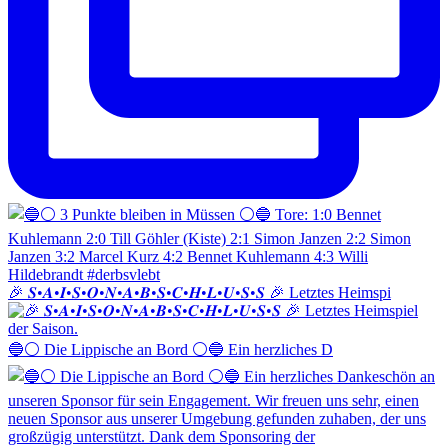
🎉 𝑺•𝑨•𝑰•𝑺•𝑶•𝑵•𝑨•𝑩•𝑺•𝑪•𝑯•𝑳•𝑼•𝑺•𝑺 🎉 Letztes Heimspi
🔵⚪️ Die Lippische an Bord ⚪️🔵 Ein herzliches D