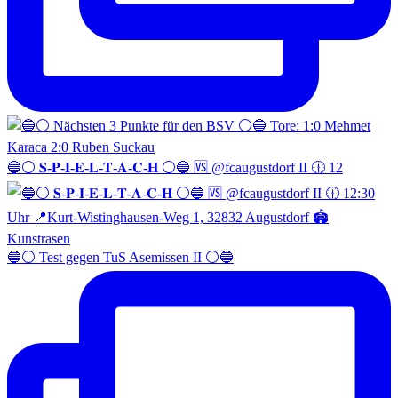
🔵⚪️ 𝐒-𝐏-𝐈-𝐄-𝐋-𝐓-𝐀-𝐂-𝐇 ⚪️🔵 🆚 @fcaugustdorf II 🕧 12
🔵⚪️ Test gegen TuS Asemissen II ⚪️🔵