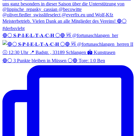
🔵⚪️ 𝐒-𝐏-𝐈-𝐄-𝐋-𝐓-𝐀-𝐂-𝐇 ⚪️🔵 🆚 @fortunaschlangen_her
🔵⚪️ 3 Punkte bleiben in Müssen ⚪️🔵 Tore: 1:0 Ben