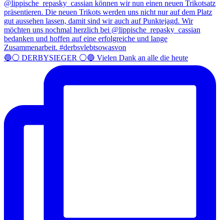
🔵⚪️ DERBYSIEGER ⚪️🔵 Vielen Dank an alle die heute