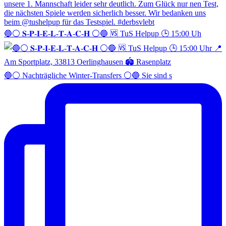
🔵⚪️ 𝐒-𝐏-𝐈-𝐄-𝐋-𝐓-𝐀-𝐂-𝐇 ⚪️🔵 🆚 TuS Helpup 🕒 15:00 Uh
🔵⚪️ Nachträgliche Winter-Transfers ⚪️🔵 Sie sind s