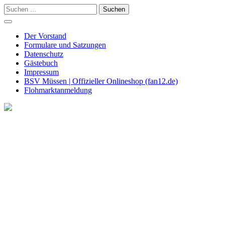
Skip
Suchen
to
nach:
content
Der Vorstand
Formulare und Satzungen
Datenschutz
Gästebuch
Impressum
BSV Müssen | Offizieller Onlineshop (fan12.de)
Flohmarktanmeldung