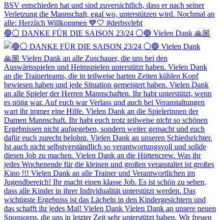
🔵⚪️ DANKE FÜR DIE SAISON 23/24 ⚪️🔵 Vielen Dank 🙏🏼