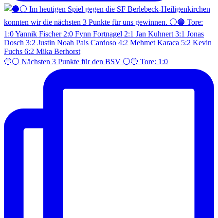
🔵⚪️ Nächsten 3 Punkte für den BSV ⚪️🔵 Tore: 1:0