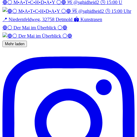
🔵⚪️ M•A•T•C•H•D•A•Y ⚪️🔵 🆚 @sghidheid2 🕒 15:00 U
🔵⚪️ Der Mai im Überblick ⚪️🔵
Mehr laden