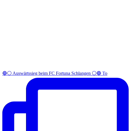
🔵⚪️ Auswärtssieg beim FC Fortuna Schlangen ⚪️🔵 To