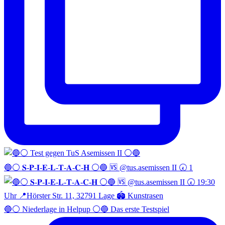
🔵⚪️ 𝐒-𝐏-𝐈-𝐄-𝐋-𝐓-𝐀-𝐂-𝐇 ⚪️🔵 🆚 @tus.asemissen II 🕢 1
🔵⚪️ Niederlage in Helpup ⚪️🔵 Das erste Testspiel