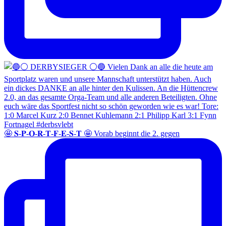
🤩 𝐒-𝐏-𝐎-𝐑-𝐓-𝐅-𝐄-𝐒-𝐓 🤩 Vorab beginnt die 2. gegen