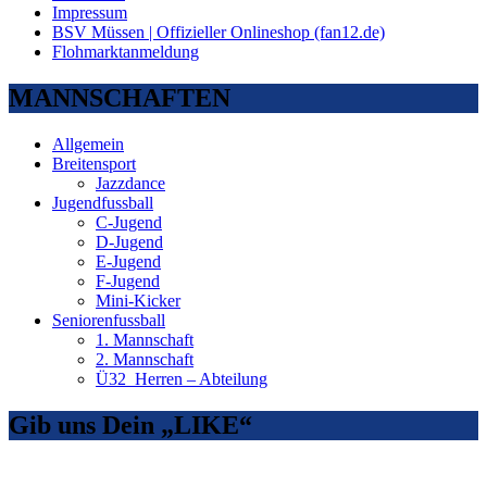
Impressum
BSV Müssen | Offizieller Onlineshop (fan12.de)
Flohmarktanmeldung
MANNSCHAFTEN
Allgemein
Breitensport
Jazzdance
Jugendfussball
C-Jugend
D-Jugend
E-Jugend
F-Jugend
Mini-Kicker
Seniorenfussball
1. Mannschaft
2. Mannschaft
Ü32_Herren – Abteilung
Gib uns Dein „LIKE“