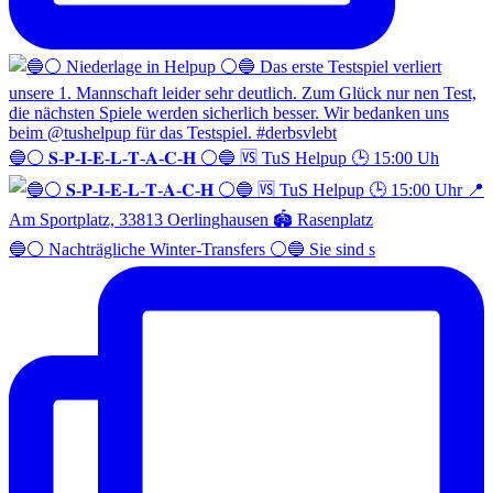
🔵⚪️ 𝐒-𝐏-𝐈-𝐄-𝐋-𝐓-𝐀-𝐂-𝐇 ⚪️🔵 🆚 TuS Helpup 🕒 15:00 Uh
🔵⚪️ Nachträgliche Winter-Transfers ⚪️🔵 Sie sind s