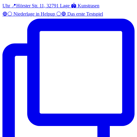
🔵⚪️ Niederlage in Helpup ⚪️🔵 Das erste Testspiel