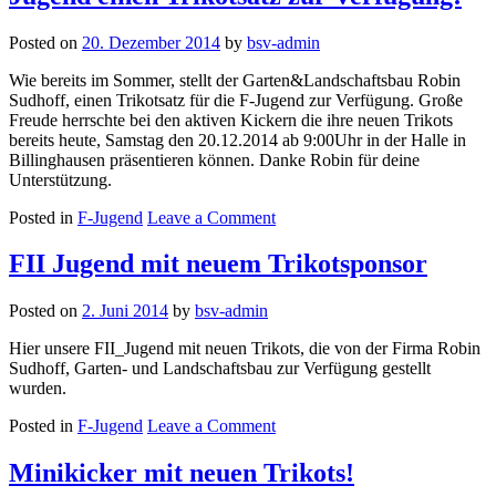
Posted on
20. Dezember 2014
by
bsv-admin
Wie bereits im Sommer, stellt der Garten&Landschaftsbau Robin
Sudhoff, einen Trikotsatz für die F-Jugend zur Verfügung. Große
Freude herrschte bei den aktiven Kickern die ihre neuen Trikots
bereits heute, Samstag den 20.12.2014 ab 9:00Uhr in der Halle in
Billinghausen präsentieren können. Danke Robin für deine
Unterstützung.
on
Posted in
F-Jugend
Leave a Comment
Erneut
stellt
FII Jugend mit neuem Trikotsponsor
Robin
Sudhoff
Posted on
2. Juni 2014
by
bsv-admin
unserer
F-
Hier unsere FII_Jugend mit neuen Trikots, die von der Firma Robin
Jugend
Sudhoff, Garten- und Landschaftsbau zur Verfügung gestellt
einen
wurden.
Trikotsatz
zur
on
Posted in
F-Jugend
Leave a Comment
Verfügung!
FII
Jugend
Minikicker mit neuen Trikots!
mit