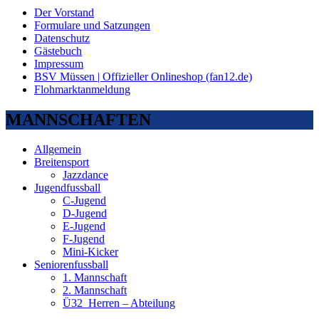
Der Vorstand
Formulare und Satzungen
Datenschutz
Gästebuch
Impressum
BSV Müssen | Offizieller Onlineshop (fan12.de)
Flohmarktanmeldung
MANNSCHAFTEN
Allgemein
Breitensport
Jazzdance
Jugendfussball
C-Jugend
D-Jugend
E-Jugend
F-Jugend
Mini-Kicker
Seniorenfussball
1. Mannschaft
2. Mannschaft
Ü32_Herren – Abteilung