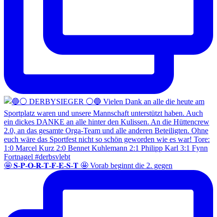
🤩 𝐒-𝐏-𝐎-𝐑-𝐓-𝐅-𝐄-𝐒-𝐓 🤩 Vorab beginnt die 2. gegen