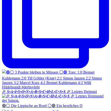
🎉 𝑺•𝑨•𝑰•𝑺•𝑶•𝑵•𝑨•𝑩•𝑺•𝑪•𝑯•𝑳•𝑼•𝑺•𝑺 🎉 Letztes Heimspi
🔵⚪️ Die Lippische an Bord ⚪️🔵 Ein herzliches D