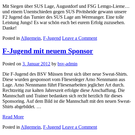
Mit Siegen über SUS Lage, Augustdorf und FSG Lemgo-Lieme…
und einem Unentschieden gegen SUS Pivitsheide gewann unsere
F2 Jugend das Turnier des SUS Lage am Werreanger. Eine tolle
Leistung Jungs! Es war schön euch bei eurem Erfolg zuzusehen.
Danke!
on
Posted in
Allgemein
,
F-Jugend
Leave a Comment
Turniersieg
der
F-Jugend mit neuem Sponsor
F2-
Jugend
Posted on
3. Januar 2012
by
bsv-admin
bei
SUS
Die F-Jugend des BSV Müssen freut sich über neue Sweat-Shirts.
Lage
Diese wurden gesponsort vom Fliesenleger Arno Nennmann aus
Lage. Arno Nennmann führt Fliesenarbeiten jeglicher Art durch.
Rechtzeitig zur kalten Jahreszeit erfolgte diese Anschaffung. Die
Mannschaft und Trainer bedanken sich recht herzlich für dieses
Sponsoring. Auf dem Bild ist die Mannschaft mit den neuen Sweat-
Shirts abgebildet. …
„F-
Read More
Jugend
on
Posted in
Allgemein
,
F-Jugend
Leave a Comment
mit
F-
neuem