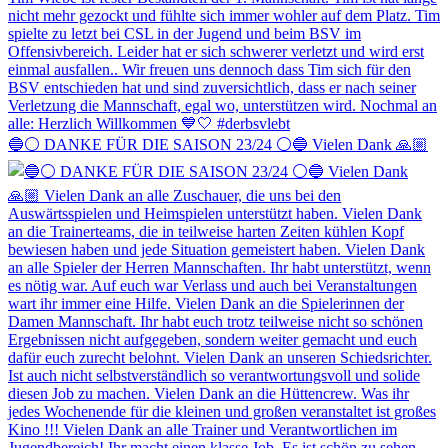
🔵⚪️ DANKE FÜR DIE SAISON 23/24 ⚪️🔵 Vielen Dank 🙏🏼