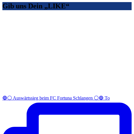
Gib uns Dein „LIKE“
🔵⚪️ Auswärtssieg beim FC Fortuna Schlangen ⚪️🔵 To