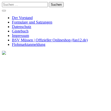
Skip
Suchen
to
nach:
content
Der Vorstand
Formulare und Satzungen
Datenschutz
Gästebuch
Impressum
BSV Müssen | Offizieller Onlineshop (fan12.de)
Flohmarktanmeldung