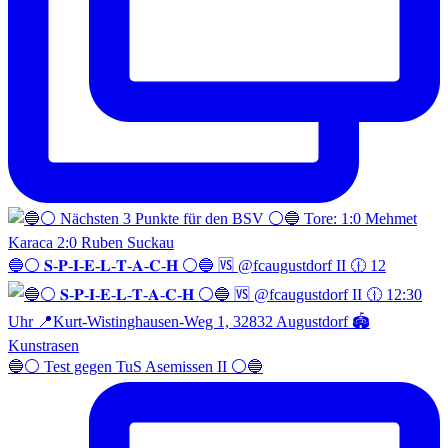
🔵⚪️ 𝐒-𝐏-𝐈-𝐄-𝐋-𝐓-𝐀-𝐂-𝐇 ⚪️🔵 🆚 @fcaugustdorf II 🕧 12
🔵⚪️ Test gegen TuS Asemissen II ⚪️🔵