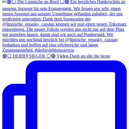
🔵⚪️ DERBYSIEGER ⚪️🔵 Vielen Dank an alle die heute