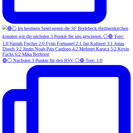
🔵⚪️ Nächsten 3 Punkte für den BSV ⚪️🔵 Tore: 1:0