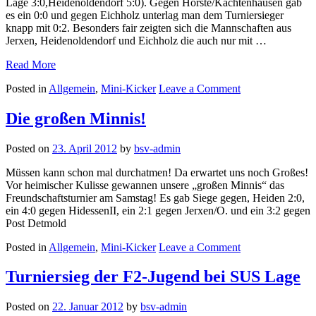
Lage 3:0,Heidenoldendorf 5:0). Gegen Hörste/Kachtenhausen gab
es ein 0:0 und gegen Eichholz unterlag man dem Turniersieger
knapp mit 0:2. Besonders fair zeigten sich die Mannschaften aus
Jerxen, Heidenoldendorf und Eichholz die auch nur mit …
„Minikicker
Read More
auch
on
Posted in
Allgemein
,
Mini-Kicker
Leave a Comment
in
Minikicker
Jerxen
auch
erfolgreich!“
Die großen Minnis!
in
Jerxen
Posted on
23. April 2012
by
bsv-admin
erfolgreich!
Müssen kann schon mal durchatmen! Da erwartet uns noch Großes!
Vor heimischer Kulisse gewannen unsere „großen Minnis“ das
Freundschaftsturnier am Samstag! Es gab Siege gegen, Heiden 2:0,
ein 4:0 gegen HidessenII, ein 2:1 gegen Jerxen/O. und ein 3:2 gegen
Post Detmold
on
Posted in
Allgemein
,
Mini-Kicker
Leave a Comment
Die
großen
Turniersieg der F2-Jugend bei SUS Lage
Minnis!
Posted on
22. Januar 2012
by
bsv-admin