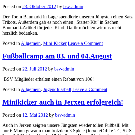
neuem
Posted on
23. Oktober 2012
by
bsv-admin
Trikotsponsor
Der Toom Baumarkt in Lage spendierte unseren Jüngsten einen Satz
Trikots. Außerdem gab es noch einen „Starter-Kit“ in Sachen
Baumarkt-Artikel für jedes Kind. Dafür möchten wir uns recht
herzlich bedanken.
on
Posted in
Allgemein
,
Mini-Kicker
Leave a Comment
Minikicker
mit
Fußballcamp am 03. und 04.August
neuen
Trikots!
Posted on
22. Juli 2012
by
bsv-admin
BSV Mitglieder erhalten einen Rabatt von 10€!
on
Posted in
Allgemein
,
Jugendfussball
Leave a Comment
Fußballcamp
am
Minikicker auch in Jerxen erfolgreich!
03.
und
Posted on
12. Mai 2012
by
bsv-admin
04.August
Auch in Jerxen zeigten unsere Jüngsten wieder tollen Fußball! Mit
nur 6 Mann gewann man trotzdem 3 Spiele (Jerxen/Orbke 2:1, SUS