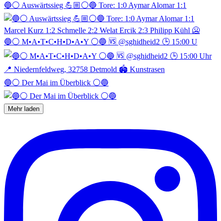
🔵⚪️ Auswärtssieg 💪🏼⚪️🔵 Tore: 1:0 Aymar Alomar 1:1
🔵⚪️ M•A•T•C•H•D•A•Y ⚪️🔵 🆚 @sghidheid2 🕒 15:00 U
🔵⚪️ Der Mai im Überblick ⚪️🔵
Mehr laden