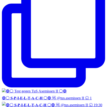
🔵⚪️ 𝐒-𝐏-𝐈-𝐄-𝐋-𝐓-𝐀-𝐂-𝐇 ⚪️🔵 🆚 @tus.asemissen II 🕢 1