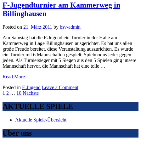
Jugend
Sponsor“
F-Jugendturnier am Kammerweg in
mit
Billinghausen
neuem
Sponsor
Posted on
21. März 2011
by
bsv-admin
Am Samstag hat die F-Jugend ein Turnier in der Halle am
Kammerweg in Lage-Billinghausen ausgerichtet. Es hat uns allen
große Freude bereitet, diese Veranstaltung auszurichten. Es wurde
ein Turnier mit 6 Mannschaften gespielt; Spielmodus jeder gegen
jeden. Als Turniersieger mit 5 Siegen aus den 5 Spielen ging unsere
Mannschaft hervor, die Mannschaft hat eine tolle …
„F-
Read More
Jugendturnier
on
Posted in
F-Jugend
Leave a Comment
am
Seitennummerierung
F-
1
2
…
10
Nächste
Kammerweg
Jugendturnier
in
der
am
Billinghausen“
AKTUELLE SPIELE
Beiträge
Kammerweg
in
Aktuelle Spiele-Übersicht
Billinghausen
Über uns