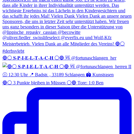
🔵⚪️ 𝐒-𝐏-𝐈-𝐄-𝐋-𝐓-𝐀-𝐂-𝐇 ⚪️🔵 🆚 @fortunaschlangen_her
🔵⚪️ 3 Punkte bleiben in Müssen ⚪️🔵 Tore: 1:0 Ben