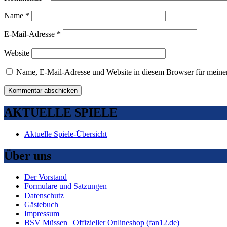
Name
*
E-Mail-Adresse
*
Website
Name, E-Mail-Adresse und Website in diesem Browser für meine
AKTUELLE SPIELE
Aktuelle Spiele-Übersicht
Über uns
Der Vorstand
Formulare und Satzungen
Datenschutz
Gästebuch
Impressum
BSV Müssen | Offizieller Onlineshop (fan12.de)