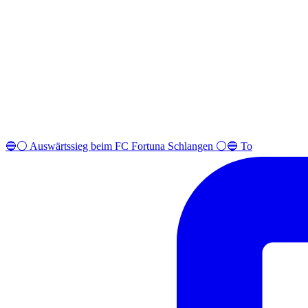
🔵⚪️ Auswärtssieg beim FC Fortuna Schlangen ⚪️🔵 To