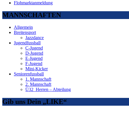
Flohmarktanmeldung
MANNSCHAFTEN
Allgemein
Breitensport
Jazzdance
Jugendfussball
C-Jugend
D-Jugend
E-Jugend
F-Jugend
Mini-Kicker
Seniorenfussball
1. Mannschaft
2. Mannschaft
Ü32_Herren – Abteilung
Gib uns Dein „LIKE“