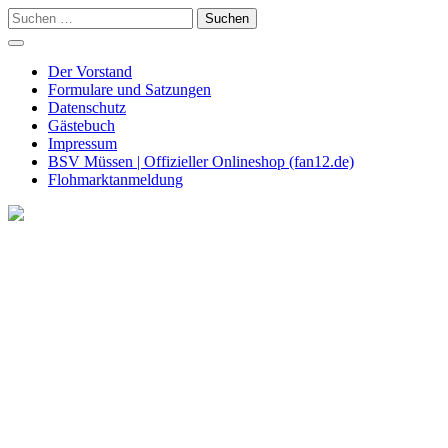
Skip
Suchen
to
nach:
content
Der Vorstand
Formulare und Satzungen
Datenschutz
Gästebuch
Impressum
BSV Müssen | Offizieller Onlineshop (fan12.de)
Flohmarktanmeldung