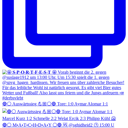
🔵⚪️ Auswärtssieg 💪🏼⚪️🔵 Tore: 1:0 Aymar Alomar 1:1
🔵⚪️ M•A•T•C•H•D•A•Y ⚪️🔵 🆚 @sghidheid2 🕒 15:00 U