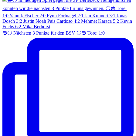
🔵⚪️ Nächsten 3 Punkte für den BSV ⚪️🔵 Tore: 1:0