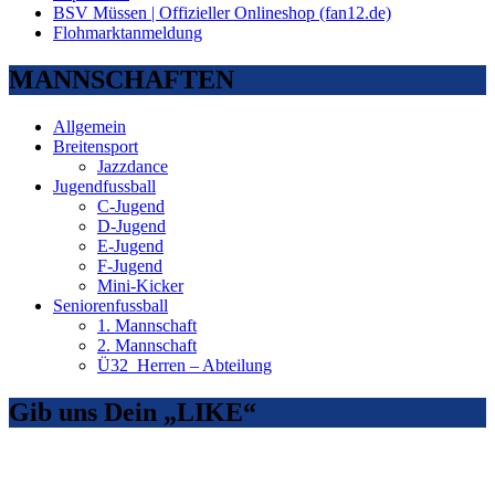
BSV Müssen | Offizieller Onlineshop (fan12.de)
Flohmarktanmeldung
MANNSCHAFTEN
Allgemein
Breitensport
Jazzdance
Jugendfussball
C-Jugend
D-Jugend
E-Jugend
F-Jugend
Mini-Kicker
Seniorenfussball
1. Mannschaft
2. Mannschaft
Ü32_Herren – Abteilung
Gib uns Dein „LIKE“