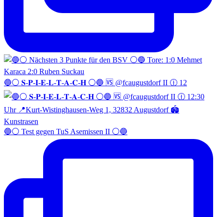
🔵⚪️ 𝐒-𝐏-𝐈-𝐄-𝐋-𝐓-𝐀-𝐂-𝐇 ⚪️🔵 🆚 @fcaugustdorf II 🕧 12
🔵⚪️ Test gegen TuS Asemissen II ⚪️🔵