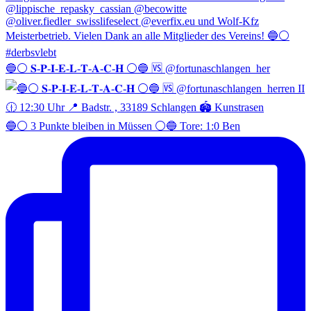
🔵⚪️ 𝐒-𝐏-𝐈-𝐄-𝐋-𝐓-𝐀-𝐂-𝐇 ⚪️🔵 🆚 @fortunaschlangen_her
🔵⚪️ 3 Punkte bleiben in Müssen ⚪️🔵 Tore: 1:0 Ben