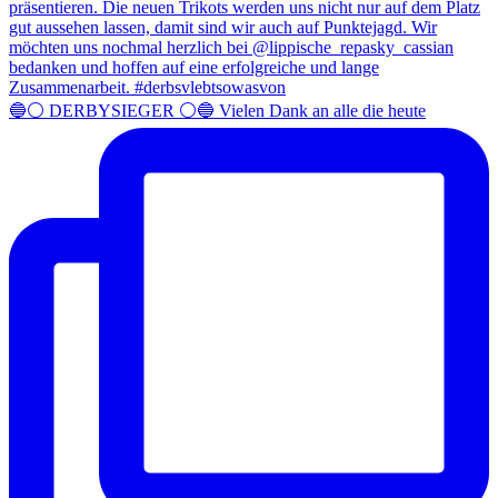
🔵⚪️ DERBYSIEGER ⚪️🔵 Vielen Dank an alle die heute