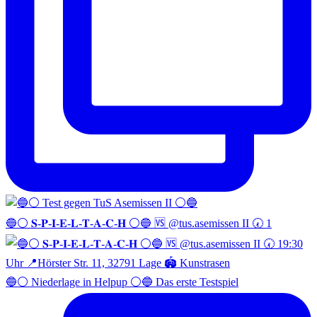
🔵⚪️ 𝐒-𝐏-𝐈-𝐄-𝐋-𝐓-𝐀-𝐂-𝐇 ⚪️🔵 🆚 @tus.asemissen II 🕢 1
🔵⚪️ Niederlage in Helpup ⚪️🔵 Das erste Testspiel