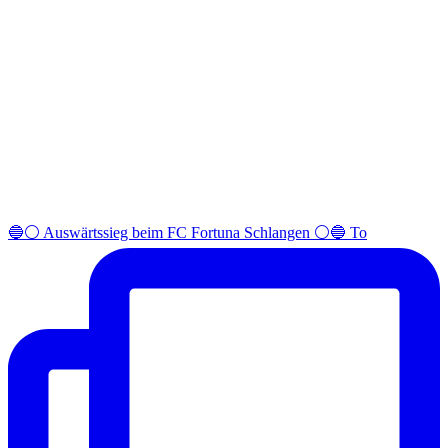
🔵⚪️ Auswärtssieg beim FC Fortuna Schlangen ⚪️🔵 To