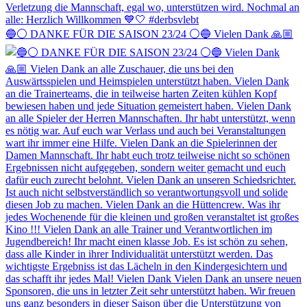
🔵⚪️ DANKE FÜR DIE SAISON 23/24 ⚪️🔵 Vielen Dank 🙏🏼