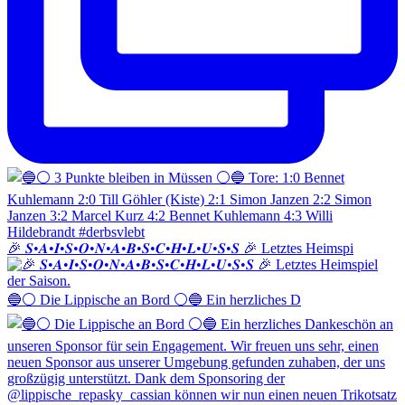
🎉 𝑺•𝑨•𝑰•𝑺•𝑶•𝑵•𝑨•𝑩•𝑺•𝑪•𝑯•𝑳•𝑼•𝑺•𝑺 🎉 Letztes Heimspi
🔵⚪️ Die Lippische an Bord ⚪️🔵 Ein herzliches D