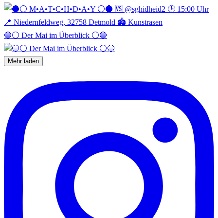
🔵⚪️ Der Mai im Überblick ⚪️🔵
Mehr laden