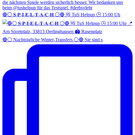
🔵⚪️ 𝐒-𝐏-𝐈-𝐄-𝐋-𝐓-𝐀-𝐂-𝐇 ⚪️🔵 🆚 TuS Helpup 🕒 15:00 Uh
🔵⚪️ Nachträgliche Winter-Transfers ⚪️🔵 Sie sind s