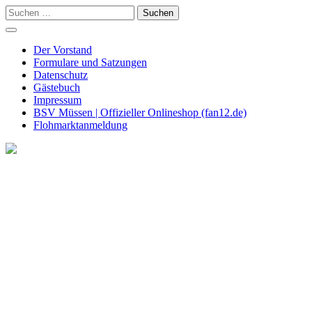
Skip
Suchen
to
nach:
content
Der Vorstand
Formulare und Satzungen
Datenschutz
Gästebuch
Impressum
BSV Müssen | Offizieller Onlineshop (fan12.de)
Flohmarktanmeldung