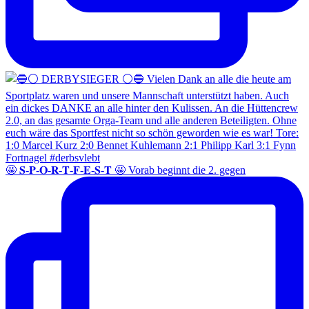
🤩 𝐒-𝐏-𝐎-𝐑-𝐓-𝐅-𝐄-𝐒-𝐓 🤩 Vorab beginnt die 2. gegen