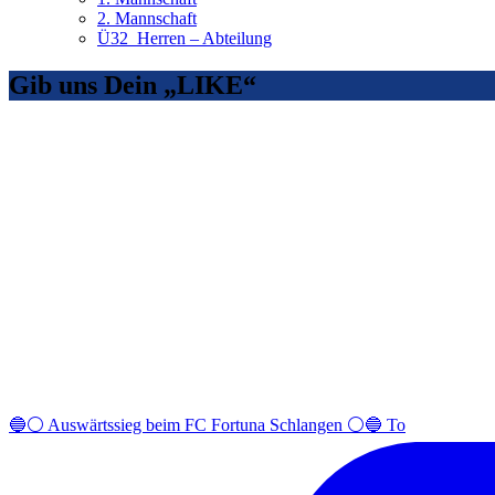
2. Mannschaft
Ü32_Herren – Abteilung
Gib uns Dein „LIKE“
🔵⚪️ Auswärtssieg beim FC Fortuna Schlangen ⚪️🔵 To