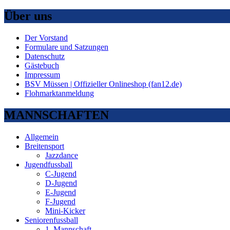
Über uns
Der Vorstand
Formulare und Satzungen
Datenschutz
Gästebuch
Impressum
BSV Müssen | Offizieller Onlineshop (fan12.de)
Flohmarktanmeldung
MANNSCHAFTEN
Allgemein
Breitensport
Jazzdance
Jugendfussball
C-Jugend
D-Jugend
E-Jugend
F-Jugend
Mini-Kicker
Seniorenfussball
1. Mannschaft