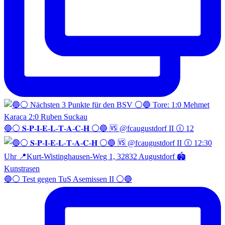
🔵⚪️ 𝐒-𝐏-𝐈-𝐄-𝐋-𝐓-𝐀-𝐂-𝐇 ⚪️🔵 🆚 @fcaugustdorf II 🕧 12
🔵⚪️ Test gegen TuS Asemissen II ⚪️🔵