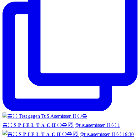
🔵⚪️ 𝐒-𝐏-𝐈-𝐄-𝐋-𝐓-𝐀-𝐂-𝐇 ⚪️🔵 🆚 @tus.asemissen II 🕢 1