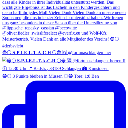
🔵⚪️ 𝐒-𝐏-𝐈-𝐄-𝐋-𝐓-𝐀-𝐂-𝐇 ⚪️🔵 🆚 @fortunaschlangen_her
🔵⚪️ 3 Punkte bleiben in Müssen ⚪️🔵 Tore: 1:0 Ben