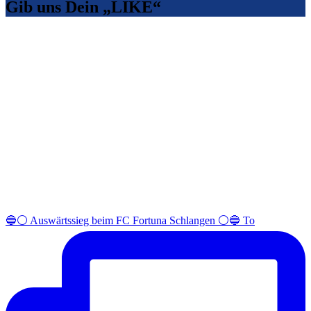
Gib uns Dein „LIKE“
🔵⚪️ Auswärtssieg beim FC Fortuna Schlangen ⚪️🔵 To