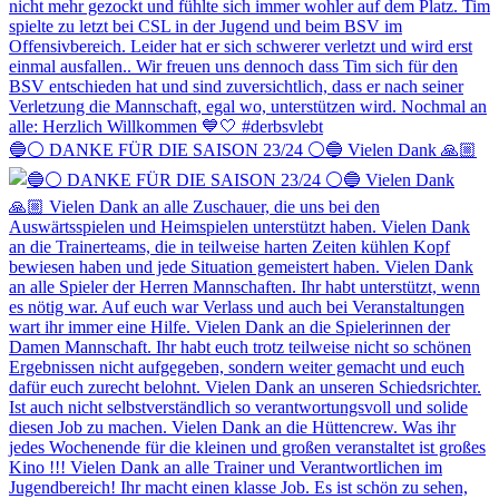
🔵⚪️ DANKE FÜR DIE SAISON 23/24 ⚪️🔵 Vielen Dank 🙏🏼