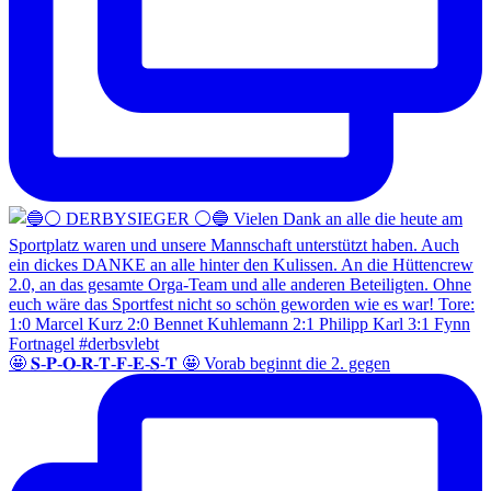
🤩 𝐒-𝐏-𝐎-𝐑-𝐓-𝐅-𝐄-𝐒-𝐓 🤩 Vorab beginnt die 2. gegen