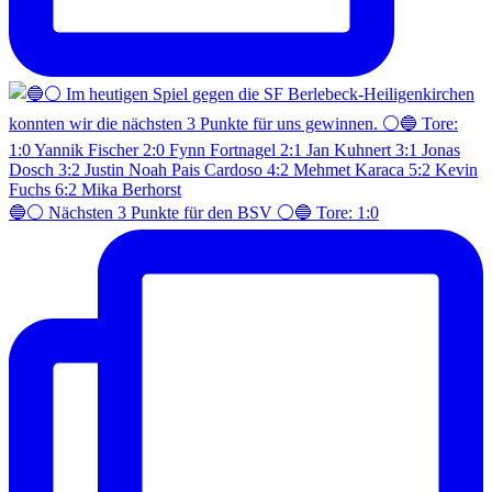
🔵⚪️ Nächsten 3 Punkte für den BSV ⚪️🔵 Tore: 1:0