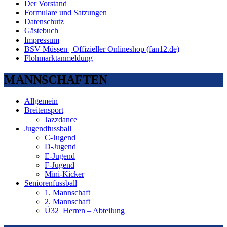
Der Vorstand
Formulare und Satzungen
Datenschutz
Gästebuch
Impressum
BSV Müssen | Offizieller Onlineshop (fan12.de)
Flohmarktanmeldung
MANNSCHAFTEN
Allgemein
Breitensport
Jazzdance
Jugendfussball
C-Jugend
D-Jugend
E-Jugend
F-Jugend
Mini-Kicker
Seniorenfussball
1. Mannschaft
2. Mannschaft
Ü32_Herren – Abteilung