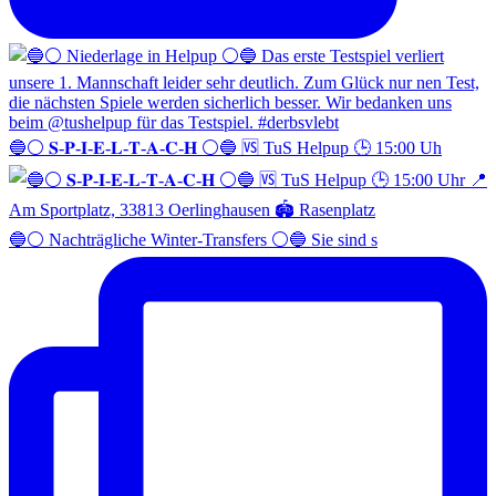
🔵⚪️ 𝐒-𝐏-𝐈-𝐄-𝐋-𝐓-𝐀-𝐂-𝐇 ⚪️🔵 🆚 TuS Helpup 🕒 15:00 Uh
🔵⚪️ Nachträgliche Winter-Transfers ⚪️🔵 Sie sind s