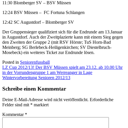
11:30 Blomberger SV – BSV Müssen
12:24 BSV Müssen – FC Fortuna Schlangen
12:42 SC Augustdorf – Blomberger SV
Der Gruppensieger qualifiziert sich für die Endrunde am 13.Januar
in Augustdorf. Auch der Zweitplazierte kann mit einem Sieg gegen
den Zweiten der Gruppe 2 (mit RSV Hörste; TuS Horn-Bad
Meinberg; SG Berlebeck-Heiligenkirchen; SV Diestelbruch-
Mosebeck) ein weiteres Ticket zur Endrunde lösen.
Posted in
Seniorenfussball
Beitragsnavigation
LZ Cup 2012/13! Der BSV Müssen spielt am 23.12. ab 10.00 Uhr
in der Vorrundengruppe 1 am Werreanger in Lage
Wintervorbereitung Senioren 2012/13
Schreibe einen Kommentar
Deine E-Mail-Adresse wird nicht veröffentlicht.
Erforderliche
Felder sind mit
*
markiert
Kommentar
*