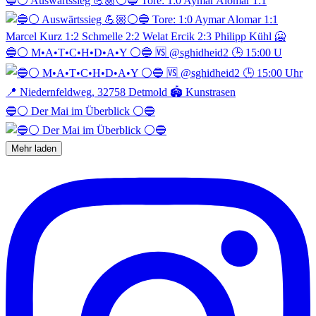
🔵⚪️ Auswärtssieg 💪🏼⚪️🔵 Tore: 1:0 Aymar Alomar 1:1
🔵⚪️ M•A•T•C•H•D•A•Y ⚪️🔵 🆚 @sghidheid2 🕒 15:00 U
🔵⚪️ Der Mai im Überblick ⚪️🔵
Mehr laden