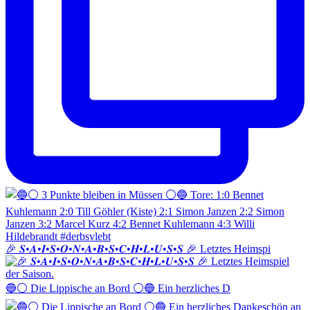
🎉 𝑺•𝑨•𝑰•𝑺•𝑶•𝑵•𝑨•𝑩•𝑺•𝑪•𝑯•𝑳•𝑼•𝑺•𝑺 🎉 Letztes Heimspi
🔵⚪️ Die Lippische an Bord ⚪️🔵 Ein herzliches D