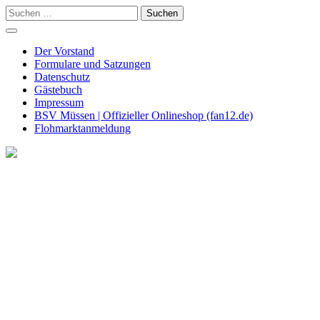
Skip
Suchen
to
nach:
content
Der Vorstand
Formulare und Satzungen
Datenschutz
Gästebuch
Impressum
BSV Müssen | Offizieller Onlineshop (fan12.de)
Flohmarktanmeldung