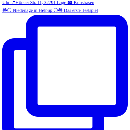
🔵⚪️ Niederlage in Helpup ⚪️🔵 Das erste Testspiel