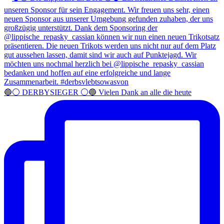
🔵⚪️ DERBYSIEGER ⚪️🔵 Vielen Dank an alle die heute