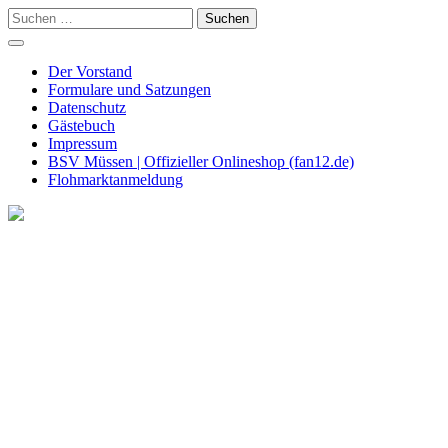
Skip
Suchen
to
nach:
content
Der Vorstand
Formulare und Satzungen
Datenschutz
Gästebuch
Impressum
BSV Müssen | Offizieller Onlineshop (fan12.de)
Flohmarktanmeldung