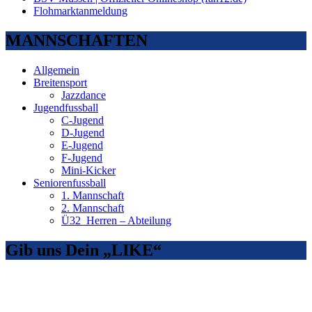
Flohmarktanmeldung
MANNSCHAFTEN
Allgemein
Breitensport
Jazzdance
Jugendfussball
C-Jugend
D-Jugend
E-Jugend
F-Jugend
Mini-Kicker
Seniorenfussball
1. Mannschaft
2. Mannschaft
Ü32_Herren – Abteilung
Gib uns Dein „LIKE“