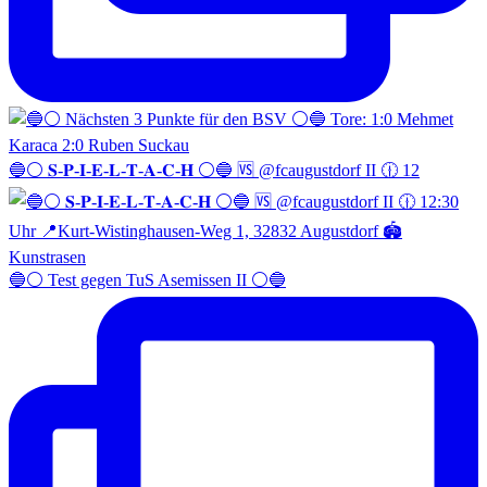
🔵⚪️ 𝐒-𝐏-𝐈-𝐄-𝐋-𝐓-𝐀-𝐂-𝐇 ⚪️🔵 🆚 @fcaugustdorf II 🕧 12
🔵⚪️ Test gegen TuS Asemissen II ⚪️🔵