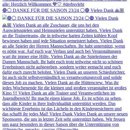
🔵⚪️ DANKE FÜR DIE SAISON 23/24 ⚪️🔵 Vielen Dank 🙏🏼