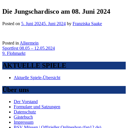
Die Jungschardisco am 08. Juni 2024
Posted on
5. Juni 2024
5. Juni 2024
by
Franziska Saake
Posted in
Allgemein
Beitragsnavigation
Sportfest 08.05 – 12.05.2024
9. Flohmarkt
AKTUELLE SPIELE
Aktuelle Spiele-Übersicht
Über uns
Der Vorstand
Formulare und Satzungen
Datenschutz
Gästebuch
Impressum
BSV Müssen | Offizieller Onlineshop (fan12.de)