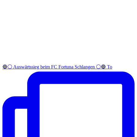
🔵⚪️ Auswärtssieg beim FC Fortuna Schlangen ⚪️🔵 To