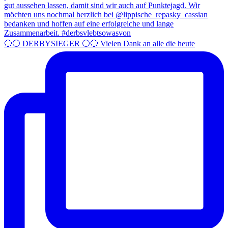
🔵⚪️ DERBYSIEGER ⚪️🔵 Vielen Dank an alle die heute