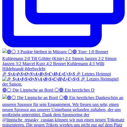
🎉 𝑺•𝑨•𝑰•𝑺•𝑶•𝑵•𝑨•𝑩•𝑺•𝑪•𝑯•𝑳•𝑼•𝑺•𝑺 🎉 Letztes Heimspi
🔵⚪️ Die Lippische an Bord ⚪️🔵 Ein herzliches D