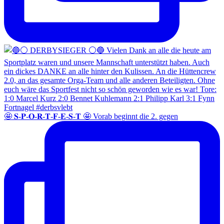
🤩 𝐒-𝐏-𝐎-𝐑-𝐓-𝐅-𝐄-𝐒-𝐓 🤩 Vorab beginnt die 2. gegen