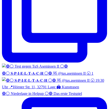
🔵⚪️ 𝐒-𝐏-𝐈-𝐄-𝐋-𝐓-𝐀-𝐂-𝐇 ⚪️🔵 🆚 @tus.asemissen II 🕢 1
🔵⚪️ Niederlage in Helpup ⚪️🔵 Das erste Testspiel