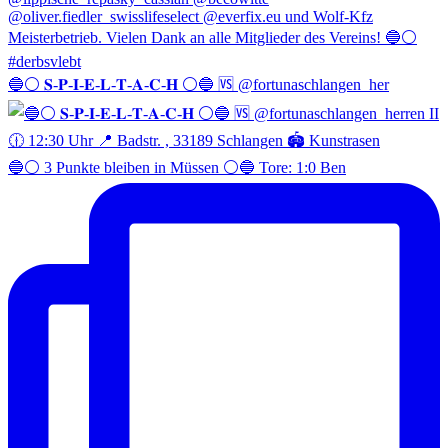
🔵⚪️ 𝐒-𝐏-𝐈-𝐄-𝐋-𝐓-𝐀-𝐂-𝐇 ⚪️🔵 🆚 @fortunaschlangen_her
🔵⚪️ 3 Punkte bleiben in Müssen ⚪️🔵 Tore: 1:0 Ben