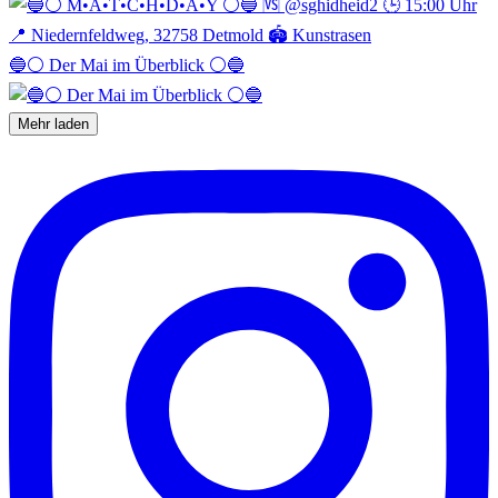
🔵⚪️ Der Mai im Überblick ⚪️🔵
Mehr laden