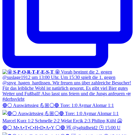
🔵⚪️ Auswärtssieg 💪🏼⚪️🔵 Tore: 1:0 Aymar Alomar 1:1
🔵⚪️ M•A•T•C•H•D•A•Y ⚪️🔵 🆚 @sghidheid2 🕒 15:00 U