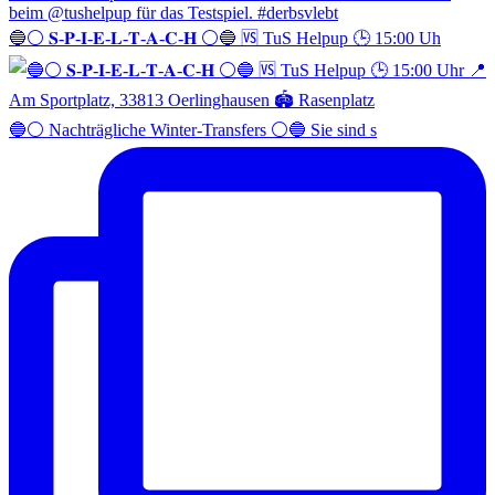
🔵⚪️ 𝐒-𝐏-𝐈-𝐄-𝐋-𝐓-𝐀-𝐂-𝐇 ⚪️🔵 🆚 TuS Helpup 🕒 15:00 Uh
🔵⚪️ Nachträgliche Winter-Transfers ⚪️🔵 Sie sind s