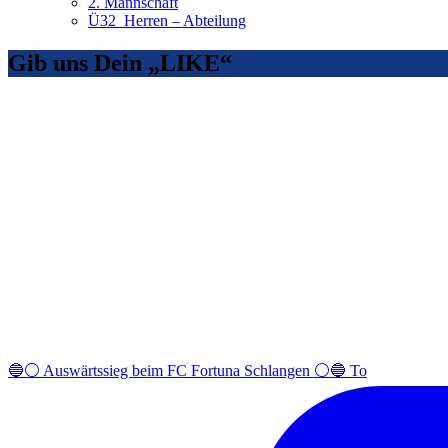
2. Mannschaft
Ü32_Herren – Abteilung
Gib uns Dein „LIKE“
🔵⚪️ Auswärtssieg beim FC Fortuna Schlangen ⚪️🔵 To