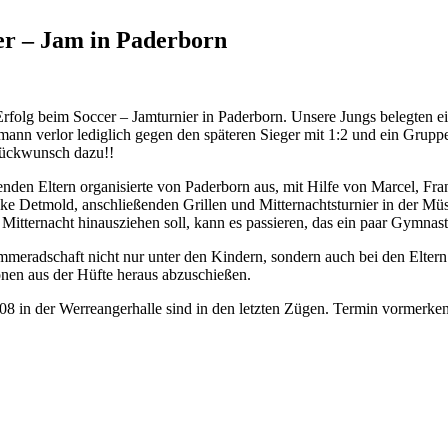
cer – Jam in Paderborn
Erfolg beim Soccer – Jamturnier in Paderborn. Unsere Jungs belegten ei
 verlor lediglich gegen den späteren Sieger mit 1:2 und ein Gruppen
Glückwunsch dazu!!
wesenden Eltern organisierte von Paderborn aus, mit Hilfe von Marcel
e Detmold, anschließenden Grillen und Mitternachtsturnier in der Müs
Mitternacht hinausziehen soll, kann es passieren, das ein paar Gymnas
meradschaft nicht nur unter den Kindern, sondern auch bei den Eltern he
ionen aus der Hüfte heraus abzuschießen.
08 in der Werreangerhalle sind in den letzten Zügen. Termin vormerke