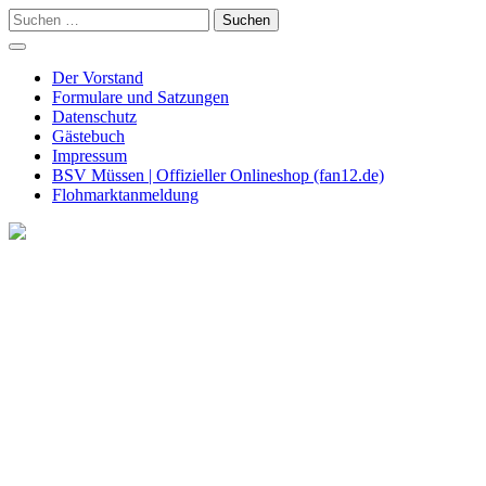
Skip
Suchen
to
nach:
content
Der Vorstand
Formulare und Satzungen
Datenschutz
Gästebuch
Impressum
BSV Müssen | Offizieller Onlineshop (fan12.de)
Flohmarktanmeldung