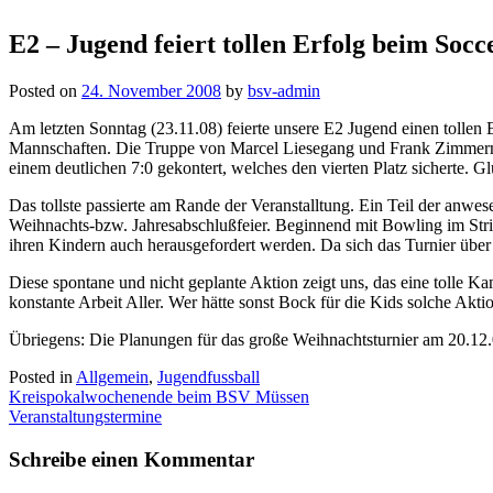
E2 – Jugend feiert tollen Erfolg beim Soc
Posted on
24. November 2008
by
bsv-admin
Am letzten Sonntag (23.11.08) feierte unsere E2 Jugend einen tollen 
Mannschaften. Die Truppe von Marcel Liesegang und Frank Zimmermann
einem deutlichen 7:0 gekontert, welches den vierten Platz sicherte. 
Das tollste passierte am Rande der Veranstalltung. Ein Teil der an
Weihnachts-bzw. Jahresabschlußfeier. Beginnend mit Bowling im Strik
ihren Kindern auch herausgefordert werden. Da sich das Turnier über 
Diese spontane und nicht geplante Aktion zeigt uns, das eine tolle Kam
konstante Arbeit Aller. Wer hätte sonst Bock für die Kids solche Akt
Übriegens: Die Planungen für das große Weihnachtsturnier am 20.12.
Posted in
Allgemein
,
Jugendfussball
Beitragsnavigation
Kreispokalwochenende beim BSV Müssen
Veranstaltungstermine
Schreibe einen Kommentar