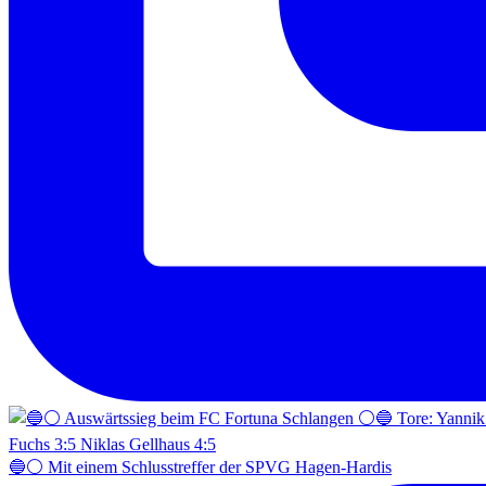
🔵⚪️ Mit einem Schlusstreffer der SPVG Hagen-Hardis