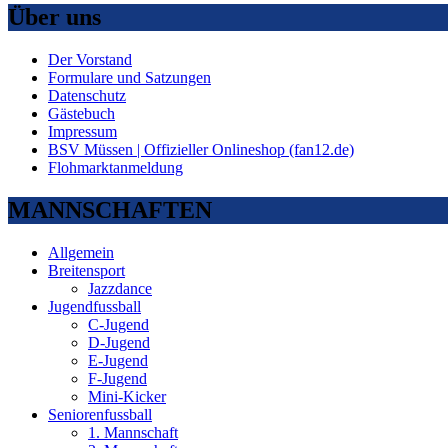
Über uns
Der Vorstand
Formulare und Satzungen
Datenschutz
Gästebuch
Impressum
BSV Müssen | Offizieller Onlineshop (fan12.de)
Flohmarktanmeldung
MANNSCHAFTEN
Allgemein
Breitensport
Jazzdance
Jugendfussball
C-Jugend
D-Jugend
E-Jugend
F-Jugend
Mini-Kicker
Seniorenfussball
1. Mannschaft