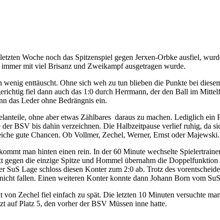
letzten Woche noch das Spitzenspiel gegen Jerxen-Orbke ausfiel, wurd
e immer mit viel Brisanz und Zweikampf ausgetragen wurde.
ein wenig enttäuscht. Ohne sich weh zu tun blieben die Punkte bei diese
erichtig fiel dann auch das 1:0 durch Herrmann, der den Ball im Mittel
nn das Leder ohne Bedrängnis ein.
elanteile, ohne aber etwas Zählbares daraus zu machen. Lediglich ein 
er BSV bis dahin verzeichnen. Die Halbzeitpause verlief ruhig, da sich
iche gute Chancen. Ob Vollmer, Zechel, Werner, Ernst oder Majewski. Je
kommt man hinten einen rein. In der 60 Minute wechselte Spielertraine
zt gegen die einzige Spitze und Hommel übernahm die Doppelfunktion d
r SuS Lage schloss diesen Konter zum 2:0 ab. Trotz des vorentscheid
e nicht fallen. Einen weiteren Konter konnte dann Johann Born vom Su
t von Zechel fiel einfach zu spät. Die letzten 10 Minuten versuchte 
tzt auf Platz 5, den vorher der BSV Müssen inne hatte.