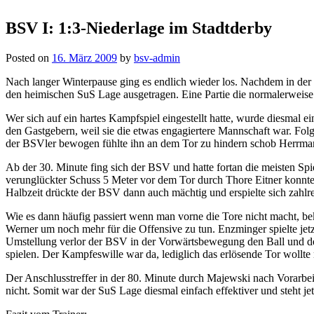
BSV I: 1:3-Niederlage im Stadtderby
Posted on
16. März 2009
by
bsv-admin
Nach langer Winterpause ging es endlich wieder los. Nachdem in der 
den heimischen SuS Lage ausgetragen. Eine Partie die normalerweis
Wer sich auf ein hartes Kampfspiel eingestellt hatte, wurde diesmal 
den Gastgebern, weil sie die etwas engagiertere Mannschaft war. Folg
der BSVler bewogen fühlte ihn an dem Tor zu hindern schob Herrma
Ab der 30. Minute fing sich der BSV und hatte fortan die meisten Spi
verunglückter Schuss 5 Meter vor dem Tor durch Thore Eitner konnte d
Halbzeit drückte der BSV dann auch mächtig und erspielte sich zahlre
Wie es dann häufig passiert wenn man vorne die Tore nicht macht, be
Werner um noch mehr für die Offensive zu tun. Enzminger spielte jet
Umstellung verlor der BSV in der Vorwärtsbewegung den Ball und de
spielen. Der Kampfeswille war da, lediglich das erlösende Tor wollt
Der Anschlusstreffer in der 80. Minute durch Majewski nach Vorarbei
nicht. Somit war der SuS Lage diesmal einfach effektiver und steht je