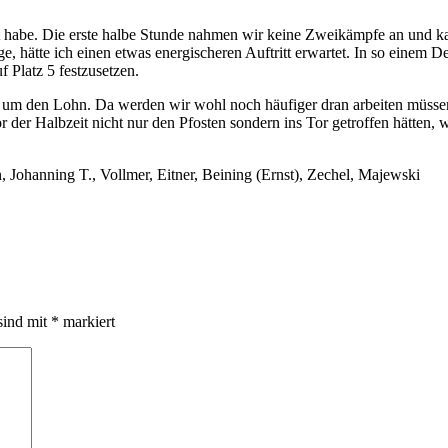
et habe. Die erste halbe Stunde nahmen wir keine Zweikämpfe an und 
, hätte ich einen etwas energischeren Auftritt erwartet. In so einem D
 Platz 5 festzusetzen.
m den Lohn. Da werden wir wohl noch häufiger dran arbeiten müssen. Z
vor der Halbzeit nicht nur den Pfosten sondern ins Tor getroffen hätten,
Johanning T., Vollmer, Eitner, Beining (Ernst), Zechel, Majewski
sind mit
*
markiert