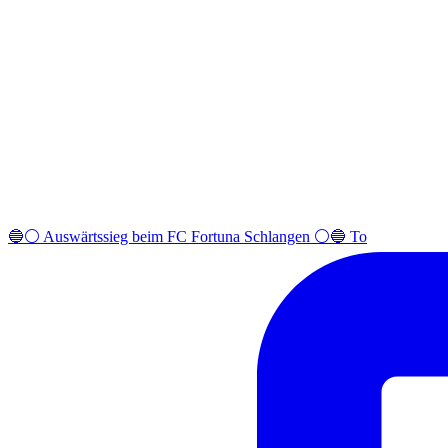
🔵⚪️ Auswärtssieg beim FC Fortuna Schlangen ⚪️🔵 To