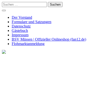
Skip
Suchen
to
nach:
content
Der Vorstand
Formulare und Satzungen
Datenschutz
Gästebuch
Impressum
BSV Müssen | Offizieller Onlineshop (fan12.de)
Flohmarktanmeldung