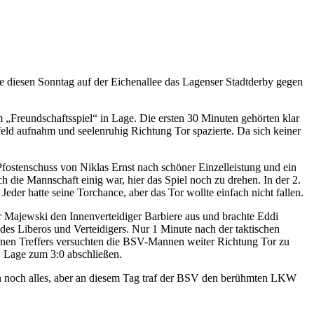
e diesen Sonntag auf der Eichenallee das Lagenser Stadtderby gegen
m „Freundschaftsspiel“ in Lage. Die ersten 30 Minuten gehörten klar
feld aufnahm und seelenruhig Richtung Tor spazierte. Da sich keiner
Pfostenschuss von Niklas Ernst nach schöner Einzelleistung und ein
 die Mannschaft einig war, hier das Spiel noch zu drehen. In der 2.
der hatte seine Torchance, aber das Tor wollte einfach nicht fallen.
r Majewski den Innenverteidiger Barbiere aus und brachte Eddi
es Liberos und Verteidigers. Nur 1 Minute nach der taktischen
enen Treffers versuchten die BSV-Mannen weiter Richtung Tor zu
S Lage zum 3:0 abschließen.
man noch alles, aber an diesem Tag traf der BSV den berühmten LKW