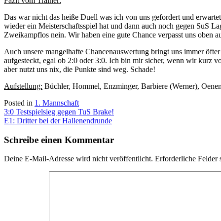
Fazit vom Trainer:
Das war nicht das heiße Duell was ich von uns gefordert und erwart
wieder ein Meisterschaftsspiel hat und dann auch noch gegen SuS Lage
Zweikampflos nein. Wir haben eine gute Chance verpasst uns oben auf
Auch unsere mangelhafte Chancenauswertung bringt uns immer öfter u
aufgesteckt, egal ob 2:0 oder 3:0. Ich bin mir sicher, wenn wir kurz 
aber nutzt uns nix, die Punkte sind weg. Schade!
Aufstellung:
Büchler, Hommel, Enzminger, Barbiere (Werner), Oenen, 
Posted in
1. Mannschaft
Beitragsnavigation
3:0 Testspielsieg gegen TuS Brake!
E1: Dritter bei der Hallenendrunde
Schreibe einen Kommentar
Deine E-Mail-Adresse wird nicht veröffentlicht.
Erforderliche Felder 