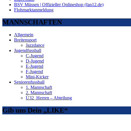
BSV Müssen | Offizieller Onlineshop (fan12.de)
Flohmarktanmeldung
MANNSCHAFTEN
Allgemein
Breitensport
Jazzdance
Jugendfussball
C-Jugend
D-Jugend
E-Jugend
F-Jugend
Mini-Kicker
Seniorenfussball
1. Mannschaft
2. Mannschaft
Ü32_Herren – Abteilung
Gib uns Dein „LIKE“