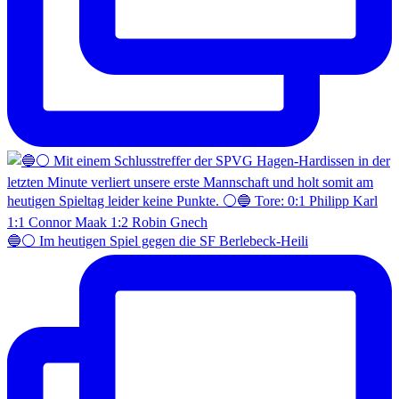
🔵⚪️ Im heutigen Spiel gegen die SF Berlebeck-Heili