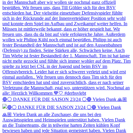
🔵⚪️ DANKE FÜR DIE SAISON 23/24 ⚪️🔵 Vielen Dank 🙏🏼