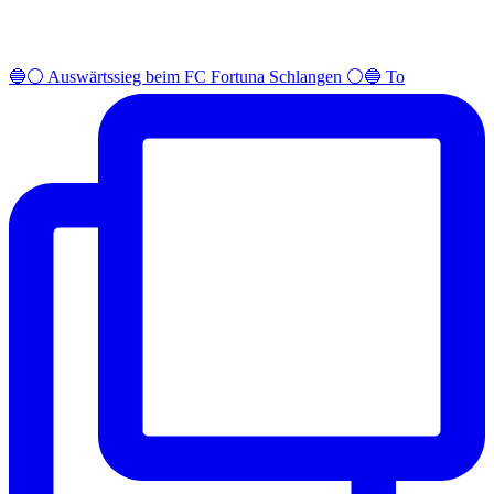
🔵⚪️ Auswärtssieg beim FC Fortuna Schlangen ⚪️🔵 To