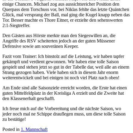
einige Chancen. Michael zog aus aussichtsreicher Position den
Querpass dem Torschuss vor, bei Niklas fehlte das letzte Quäntchen
Glück, mal versprang der Ball, mal ging die Kugel knapp neben das
Tor. Besser machte es Thore Eitner, er erzielte den sehenswerten
2:1-Siegtreffer.
Den Gästen aus Hörste merkte man den Siegeswillen an, die
Angriffe des RSV scheiterten jedoch an der guten Müssener
Defensive sowie am souveränen Keeper.
Fazit vom Trainer: Ich binstolz auf die Leistung, wir haben tapfer
gekämpft und verdient gewonnen. Wir haben eine tolle Saison
gespielt und stehen jetzt so gut in der Tabelle dar, weil alle an einem
Strang gezogen haben. Viele haben sich in diesem Jahr enorm
weiterentwickelt und bei einigen ist noch viel Platz nach oben!
Am Ende sind alle Saisonziele erreicht worden, die Erste hat einen
guten Mittelfeldplatz in der Kreisliga A erzielt und die Zweite hat
den Klassenerhalt geschafft.
Ich freue mich auf die Vorbereitung und die nächste Saison, wo
jeder noch mal ne Schippe drauflegen muss, um diese tolle Saison
zu bestätige!
Posted in
1. Mannschaft