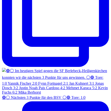
🔵⚪️ Nächsten 3 Punkte für den BSV ⚪️🔵 Tore: 1:0