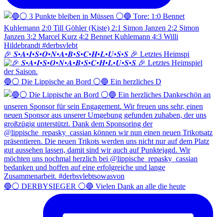
🎉 𝑺•𝑨•𝑰•𝑺•𝑶•𝑵•𝑨•𝑩•𝑺•𝑪•𝑯•𝑳•𝑼•𝑺•𝑺 🎉 Letztes Heimspi
🔵⚪️ Die Lippische an Bord ⚪️🔵 Ein herzliches D
🔵⚪️ DERBYSIEGER ⚪️🔵 Vielen Dank an alle die heute