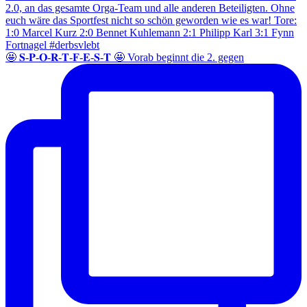
🤩 𝐒-𝐏-𝐎-𝐑-𝐓-𝐅-𝐄-𝐒-𝐓 🤩 Vorab beginnt die 2. gegen