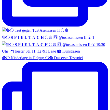
🔵⚪️ 𝐒-𝐏-𝐈-𝐄-𝐋-𝐓-𝐀-𝐂-𝐇 ⚪️🔵 🆚 @tus.asemissen II 🕢 1
🔵⚪️ Niederlage in Helpup ⚪️🔵 Das erste Testspiel