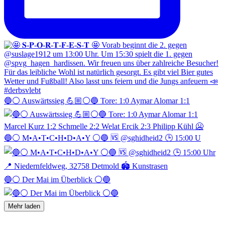
🔵⚪️ Auswärtssieg 💪🏼⚪️🔵 Tore: 1:0 Aymar Alomar 1:1
🔵⚪️ M•A•T•C•H•D•A•Y ⚪️🔵 🆚 @sghidheid2 🕒 15:00 U
🔵⚪️ Der Mai im Überblick ⚪️🔵
Mehr laden