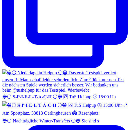
🔵⚪️ 𝐒-𝐏-𝐈-𝐄-𝐋-𝐓-𝐀-𝐂-𝐇 ⚪️🔵 🆚 TuS Helpup 🕒 15:00 Uh
🔵⚪️ Nachträgliche Winter-Transfers ⚪️🔵 Sie sind s