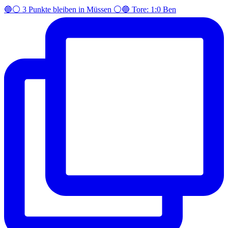
🔵⚪️ 3 Punkte bleiben in Müssen ⚪️🔵 Tore: 1:0 Ben