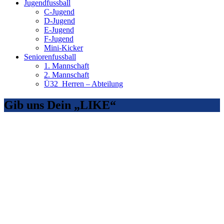
Jugendfussball
C-Jugend
D-Jugend
E-Jugend
F-Jugend
Mini-Kicker
Seniorenfussball
1. Mannschaft
2. Mannschaft
Ü32_Herren – Abteilung
Gib uns Dein „LIKE“