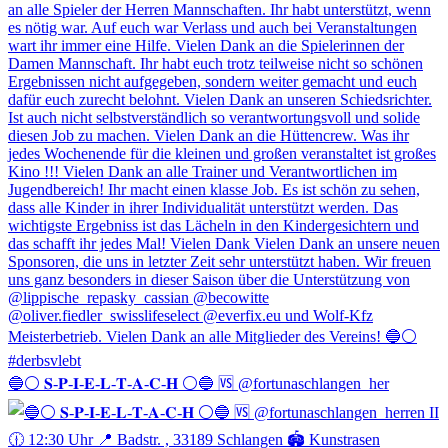
🔵⚪️ 𝐒-𝐏-𝐈-𝐄-𝐋-𝐓-𝐀-𝐂-𝐇 ⚪️🔵 🆚 @fortunaschlangen_her