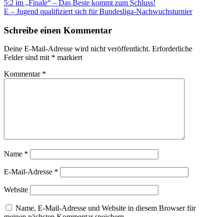
Beitragsnavigation
5:2 im „Finale“ – Das Beste kommt zum Schluss!
E – Jugend qualifiziert sich für Bundesliga-Nachwuchsturnier
Schreibe einen Kommentar
Deine E-Mail-Adresse wird nicht veröffentlicht.
Erforderliche
Felder sind mit
*
markiert
Kommentar
*
Name
*
E-Mail-Adresse
*
Website
Name, E-Mail-Adresse und Website in diesem Browser für
meinen nächsten Kommentar speichern.