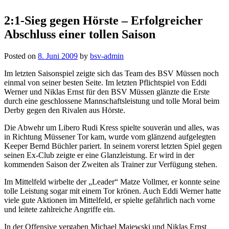
2:1-Sieg gegen Hörste – Erfolgreicher
Abschluss einer tollen Saison
Posted on
8. Juni 2009
by
bsv-admin
Im letzten Saisonspiel zeigte sich das Team des BSV Müssen noch
einmal von seiner besten Seite. Im letzten Pflichtspiel von Eddi
Werner und Niklas Ernst für den BSV Müssen glänzte die Erste
durch eine geschlossene Mannschaftsleistung und tolle Moral beim
Derby gegen den Rivalen aus Hörste.
Die Abwehr um Libero Rudi Kress spielte souverän und alles, was
in Richtung Müssener Tor kam, wurde vom glänzend aufgelegten
Keeper Bernd Büchler pariert. In seinem vorerst letzten Spiel gegen
seinen Ex-Club zeigte er eine Glanzleistung. Er wird in der
kommenden Saison der Zweiten als Trainer zur Verfügung stehen.
Im Mittelfeld wirbelte der „Leader“ Matze Vollmer, er konnte seine
tolle Leistung sogar mit einem Tor krönen. Auch Eddi Werner hatte
viele gute Aktionen im Mittelfeld, er spielte gefährlich nach vorne
und leitete zahlreiche Angriffe ein.
In der Offensive vergaben Michael Majewski und Niklas Ernst