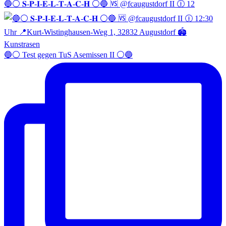
🔵⚪️ 𝐒-𝐏-𝐈-𝐄-𝐋-𝐓-𝐀-𝐂-𝐇 ⚪️🔵 🆚 @fcaugustdorf II 🕧 12
🔵⚪️ Test gegen TuS Asemissen II ⚪️🔵