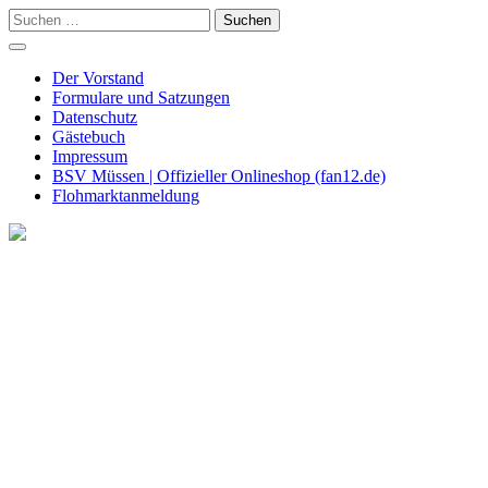
Skip
Suchen
to
nach:
content
Der Vorstand
Formulare und Satzungen
Datenschutz
Gästebuch
Impressum
BSV Müssen | Offizieller Onlineshop (fan12.de)
Flohmarktanmeldung