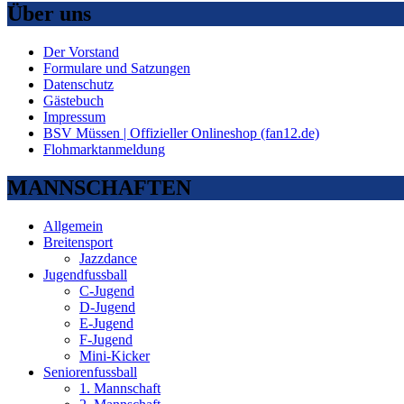
Über uns
Der Vorstand
Formulare und Satzungen
Datenschutz
Gästebuch
Impressum
BSV Müssen | Offizieller Onlineshop (fan12.de)
Flohmarktanmeldung
MANNSCHAFTEN
Allgemein
Breitensport
Jazzdance
Jugendfussball
C-Jugend
D-Jugend
E-Jugend
F-Jugend
Mini-Kicker
Seniorenfussball
1. Mannschaft