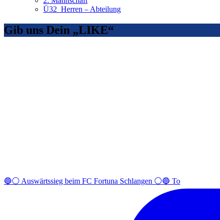
2. Mannschaft
Ü32_Herren – Abteilung
Gib uns Dein „LIKE“
🔵⚪️ Auswärtssieg beim FC Fortuna Schlangen ⚪️🔵 To