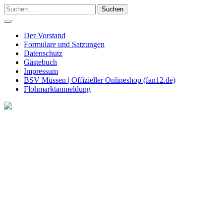
Skip
Suchen
to
nach:
content
Der Vorstand
Formulare und Satzungen
Datenschutz
Gästebuch
Impressum
BSV Müssen | Offizieller Onlineshop (fan12.de)
Flohmarktanmeldung