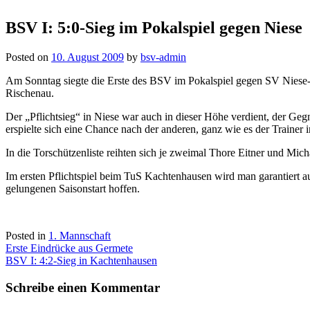
BSV I: 5:0-Sieg im Pokalspiel gegen Niese
Posted on
10. August 2009
by
bsv-admin
Am Sonntag siegte die Erste des BSV im Pokalspiel gegen SV Niese-
Rischenau.
Der „Pflichtsieg“ in Niese war auch in dieser Höhe verdient, der Ge
erspielte sich eine Chance nach der anderen, ganz wie es der Trainer
In die Torschützenliste reihten sich je zweimal Thore Eitner und Mich
Im ersten Pflichtspiel beim TuS Kachtenhausen wird man garantiert au
gelungenen Saisonstart hoffen.
Posted in
1. Mannschaft
Beitragsnavigation
Erste Eindrücke aus Germete
BSV I: 4:2-Sieg in Kachtenhausen
Schreibe einen Kommentar