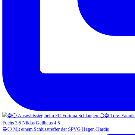
🔵⚪️ Mit einem Schlusstreffer der SPVG Hagen-Hardis