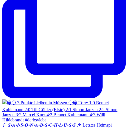
🎉 𝑺•𝑨•𝑰•𝑺•𝑶•𝑵•𝑨•𝑩•𝑺•𝑪•𝑯•𝑳•𝑼•𝑺•𝑺 🎉 Letztes Heimspi