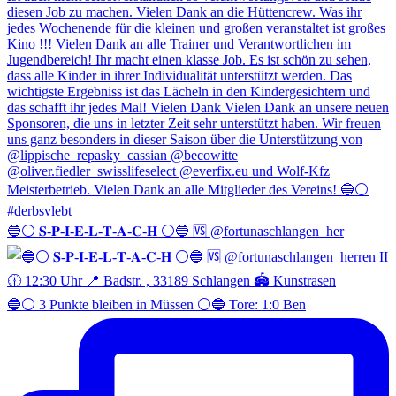
🔵⚪️ 𝐒-𝐏-𝐈-𝐄-𝐋-𝐓-𝐀-𝐂-𝐇 ⚪️🔵 🆚 @fortunaschlangen_her
🔵⚪️ 3 Punkte bleiben in Müssen ⚪️🔵 Tore: 1:0 Ben