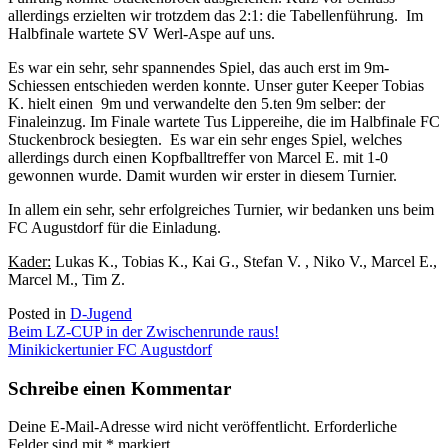
allerdings erzielten wir trotzdem das 2:1: die Tabellenführung. Im
Halbfinale wartete SV Werl-Aspe auf uns.
Es war ein sehr, sehr spannendes Spiel, das auch erst im 9m-
Schiessen entschieden werden konnte. Unser guter Keeper Tobias
K. hielt einen 9m und verwandelte den 5.ten 9m selber: der
Finaleinzug. Im Finale wartete Tus Lippereihe, die im Halbfinale FC
Stuckenbrock besiegten. Es war ein sehr enges Spiel, welches
allerdings durch einen Kopfballtreffer von Marcel E. mit 1-0
gewonnen wurde. Damit wurden wir erster in diesem Turnier.
In allem ein sehr, sehr erfolgreiches Turnier, wir bedanken uns beim
FC Augustdorf für die Einladung.
Kader:
Lukas K., Tobias K., Kai G., Stefan V. , Niko V., Marcel E.,
Marcel M., Tim Z.
Posted in
D-Jugend
Beitragsnavigation
Beim LZ-CUP in der Zwischenrunde raus!
Minikickertunier FC Augustdorf
Schreibe einen Kommentar
Deine E-Mail-Adresse wird nicht veröffentlicht.
Erforderliche
Felder sind mit
*
markiert