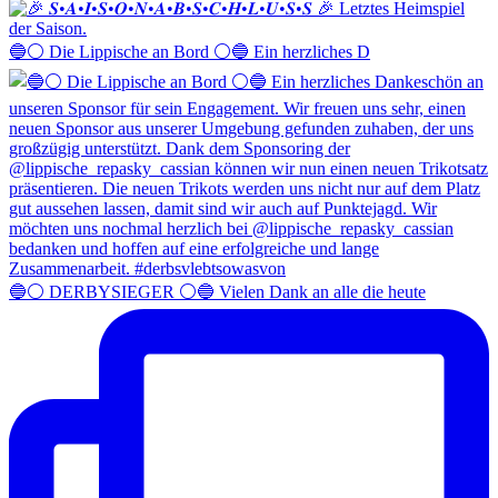
🔵⚪️ Die Lippische an Bord ⚪️🔵 Ein herzliches D
🔵⚪️ DERBYSIEGER ⚪️🔵 Vielen Dank an alle die heute