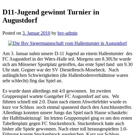
D11-Jugend gewinnt Turnier in
Augustdorf
Posted on
3. Januar 2010
by
bsv-admin
Am 3. Januar nahm unsere D-11 Jugend an einem Hallenturnier des
FC Augustdorf in der Witex-Halle teil. Morgens um 8.30Uhr wurde
sich am Müssener Sportplatz getroffen, das erste Spiel fand um 9.30
Uhr statt. Gegner war der SV Diestelbruch-Mosebeck. Nach
anfänglichen Schwierigkeiten (die Hallenbodenverhältnisse waren
sehr schlecht) fing das Spiel an.
Es wurde dann allerdings mit 4:0 gewonnen. Im zweiten
Gruppenspiel wartete Gastgeber FC Augustdorf auf uns. Wir
führten schnell mit 2:0. Dann nach einem Abwehrfehler wurde es
kurz vor Schluss noch einmal spannend durch den Anschlusstreffer.
Allerdings konnten unsere Jungs das Spiel nach Hause schaukeln:
der Halbfinaleinzug! Im letzten Gruppenspiel ging es um den ersten
Tabellenplatz gegen FC Stuckenbrock. Stuckenbrock hatte auch
bisher alle Spiele gewonnen. Nach einer toll herausgespielten 1:0-
Führung konnte Stuckenbrock ausgleichen. Kurz vor Schluss