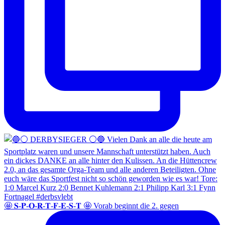
🤩 𝐒-𝐏-𝐎-𝐑-𝐓-𝐅-𝐄-𝐒-𝐓 🤩 Vorab beginnt die 2. gegen