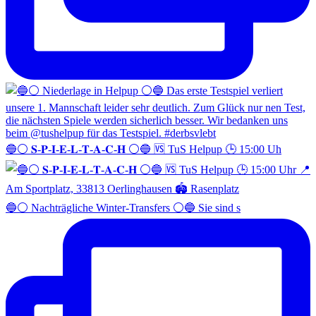
🔵⚪️ 𝐒-𝐏-𝐈-𝐄-𝐋-𝐓-𝐀-𝐂-𝐇 ⚪️🔵 🆚 TuS Helpup 🕒 15:00 Uh
🔵⚪️ Nachträgliche Winter-Transfers ⚪️🔵 Sie sind s