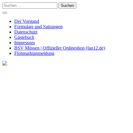
Skip
Suchen
to
nach:
content
Der Vorstand
Formulare und Satzungen
Datenschutz
Gästebuch
Impressum
BSV Müssen | Offizieller Onlineshop (fan12.de)
Flohmarktanmeldung