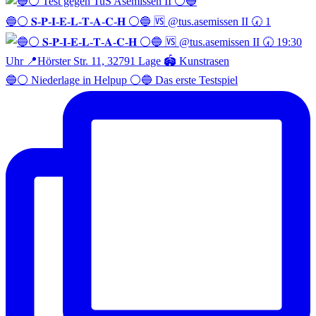
🔵⚪️ 𝐒-𝐏-𝐈-𝐄-𝐋-𝐓-𝐀-𝐂-𝐇 ⚪️🔵 🆚 @tus.asemissen II 🕢 1
🔵⚪️ Niederlage in Helpup ⚪️🔵 Das erste Testspiel