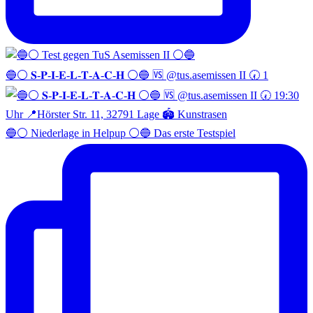
🔵⚪️ 𝐒-𝐏-𝐈-𝐄-𝐋-𝐓-𝐀-𝐂-𝐇 ⚪️🔵 🆚 @tus.asemissen II 🕢 1
🔵⚪️ Niederlage in Helpup ⚪️🔵 Das erste Testspiel