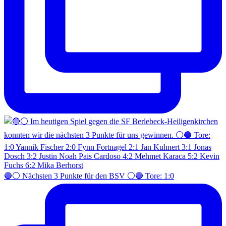
🔵⚪️ Nächsten 3 Punkte für den BSV ⚪️🔵 Tore: 1:0