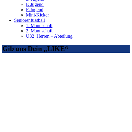
E-Jugend
F-Jugend
Mini-Kicker
Seniorenfussball
1. Mannschaft
2. Mannschaft
Ü32_Herren – Abteilung
Gib uns Dein „LIKE“