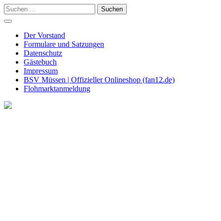
Skip
Suchen
to
nach:
content
Der Vorstand
Formulare und Satzungen
Datenschutz
Gästebuch
Impressum
BSV Müssen | Offizieller Onlineshop (fan12.de)
Flohmarktanmeldung