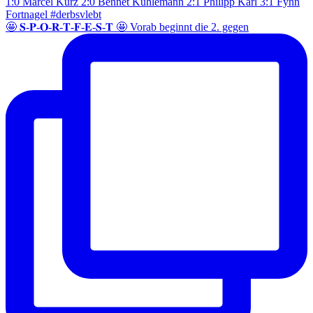
🤩 𝐒-𝐏-𝐎-𝐑-𝐓-𝐅-𝐄-𝐒-𝐓 🤩 Vorab beginnt die 2. gegen