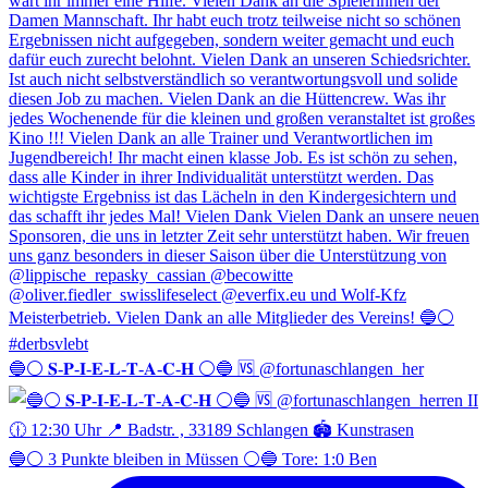
🔵⚪️ 𝐒-𝐏-𝐈-𝐄-𝐋-𝐓-𝐀-𝐂-𝐇 ⚪️🔵 🆚 @fortunaschlangen_her
🔵⚪️ 3 Punkte bleiben in Müssen ⚪️🔵 Tore: 1:0 Ben