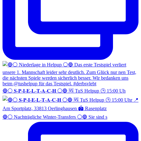
🔵⚪️ 𝐒-𝐏-𝐈-𝐄-𝐋-𝐓-𝐀-𝐂-𝐇 ⚪️🔵 🆚 TuS Helpup 🕒 15:00 Uh
🔵⚪️ Nachträgliche Winter-Transfers ⚪️🔵 Sie sind s