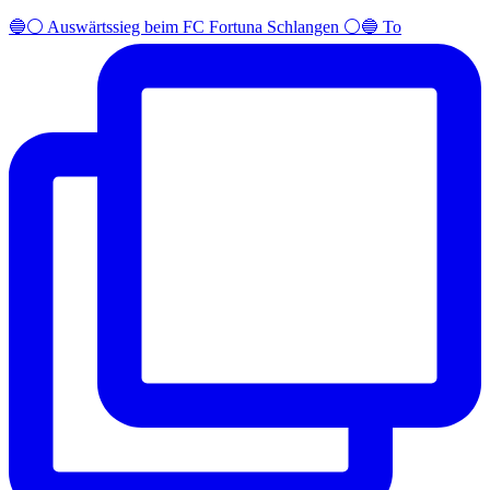
🔵⚪️ Auswärtssieg beim FC Fortuna Schlangen ⚪️🔵 To