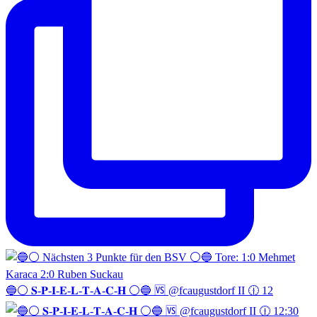
🔵⚪️ 𝐒-𝐏-𝐈-𝐄-𝐋-𝐓-𝐀-𝐂-𝐇 ⚪️🔵 🆚 @fcaugustdorf II 🕧 12