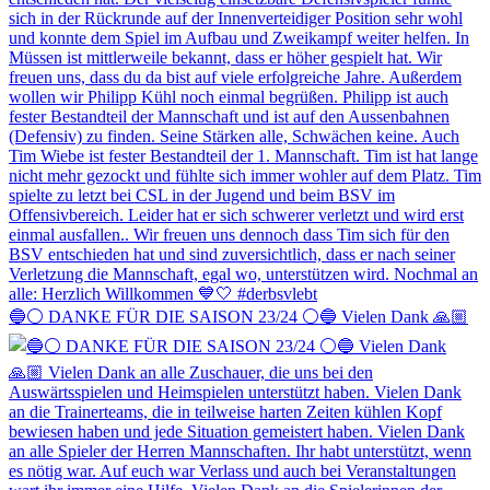
🔵⚪️ DANKE FÜR DIE SAISON 23/24 ⚪️🔵 Vielen Dank 🙏🏼