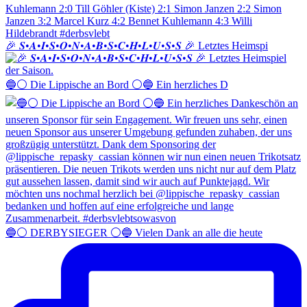
🎉 𝑺•𝑨•𝑰•𝑺•𝑶•𝑵•𝑨•𝑩•𝑺•𝑪•𝑯•𝑳•𝑼•𝑺•𝑺 🎉 Letztes Heimspi
🔵⚪️ Die Lippische an Bord ⚪️🔵 Ein herzliches D
🔵⚪️ DERBYSIEGER ⚪️🔵 Vielen Dank an alle die heute