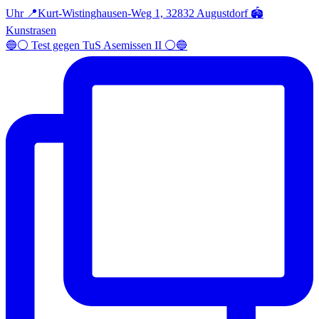
🔵⚪️ Test gegen TuS Asemissen II ⚪️🔵