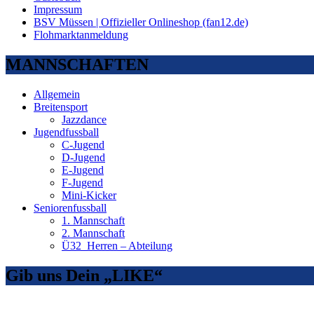
Impressum
BSV Müssen | Offizieller Onlineshop (fan12.de)
Flohmarktanmeldung
MANNSCHAFTEN
Allgemein
Breitensport
Jazzdance
Jugendfussball
C-Jugend
D-Jugend
E-Jugend
F-Jugend
Mini-Kicker
Seniorenfussball
1. Mannschaft
2. Mannschaft
Ü32_Herren – Abteilung
Gib uns Dein „LIKE“