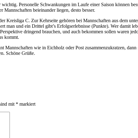
 wichtig. Personelle Schwankungen im Laufe einer Saison können besser
r Mannschaften beieinander liegen, desto besser.
 in der Kreisliga C. Zur Kehrseite gehören bei Mannschaften aus dem un
erliert man und ein Drittel gibt’s Erfolgserlebnisse (Punkte). Wer damit
e Perspektive dringend brauchen, und auch bekommen sollen waren jedoc
aus kommt.
lohnt Mannschaften wie in Eichholz oder Post zusammenzukratzen, dann 
en. Schöne Grüße.
sind mit
*
markiert