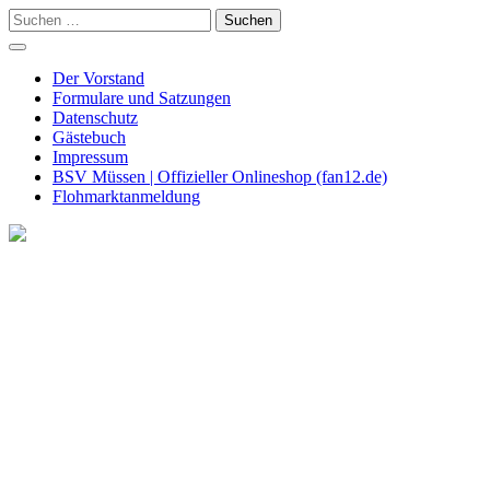
Skip
Suchen
to
nach:
content
Der Vorstand
Formulare und Satzungen
Datenschutz
Gästebuch
Impressum
BSV Müssen | Offizieller Onlineshop (fan12.de)
Flohmarktanmeldung