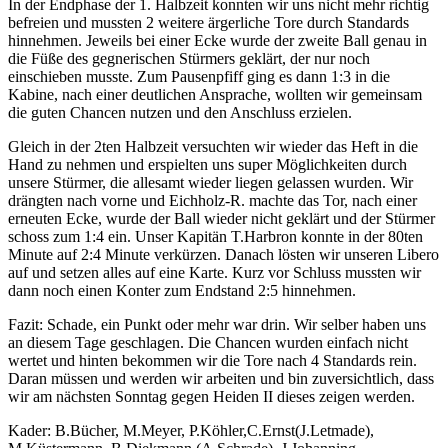
In der Endphase der 1. Halbzeit konnten wir uns nicht mehr richtig
befreien und mussten 2 weitere ärgerliche Tore durch Standards
hinnehmen. Jeweils bei einer Ecke wurde der zweite Ball genau in
die Füße des gegnerischen Stürmers geklärt, der nur noch
einschieben musste. Zum Pausenpfiff ging es dann 1:3 in die
Kabine, nach einer deutlichen Ansprache, wollten wir gemeinsam
die guten Chancen nutzen und den Anschluss erzielen.
Gleich in der 2ten Halbzeit versuchten wir wieder das Heft in die
Hand zu nehmen und erspielten uns super Möglichkeiten durch
unsere Stürmer, die allesamt wieder liegen gelassen wurden. Wir
drängten nach vorne und Eichholz-R. machte das Tor, nach einer
erneuten Ecke, wurde der Ball wieder nicht geklärt und der Stürmer
schoss zum 1:4 ein. Unser Kapitän T.Harbron konnte in der 80ten
Minute auf 2:4 Minute verkürzen. Danach lösten wir unseren Libero
auf und setzen alles auf eine Karte. Kurz vor Schluss mussten wir
dann noch einen Konter zum Endstand 2:5 hinnehmen.
Fazit: Schade, ein Punkt oder mehr war drin. Wir selber haben uns
an diesem Tage geschlagen. Die Chancen wurden einfach nicht
wertet und hinten bekommen wir die Tore nach 4 Standards rein.
Daran müssen und werden wir arbeiten und bin zuversichtlich, dass
wir am nächsten Sonntag gegen Heiden II dieses zeigen werden.
Kader: B.Bücher, M.Meyer, P.Köhler,C.Ernst(J.Letmade),