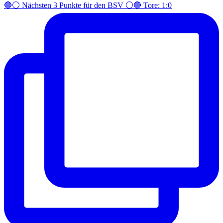
🔵⚪️ Nächsten 3 Punkte für den BSV ⚪️🔵 Tore: 1:0