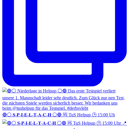
🔵⚪️ 𝐒-𝐏-𝐈-𝐄-𝐋-𝐓-𝐀-𝐂-𝐇 ⚪️🔵 🆚 TuS Helpup 🕒 15:00 Uh