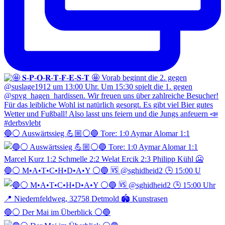
🔵⚪️ Auswärtssieg 💪🏼⚪️🔵 Tore: 1:0 Aymar Alomar 1:1
🔵⚪️ M•A•T•C•H•D•A•Y ⚪️🔵 🆚 @sghidheid2 🕒 15:00 U
🔵⚪️ Der Mai im Überblick ⚪️🔵