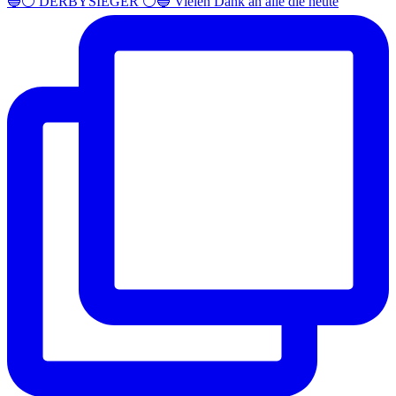
🔵⚪️ DERBYSIEGER ⚪️🔵 Vielen Dank an alle die heute