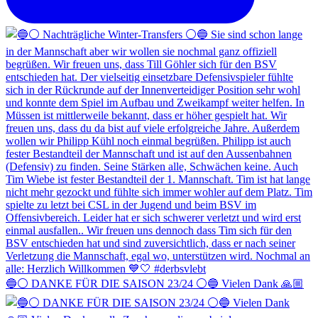
🔵⚪️ DANKE FÜR DIE SAISON 23/24 ⚪️🔵 Vielen Dank 🙏🏼