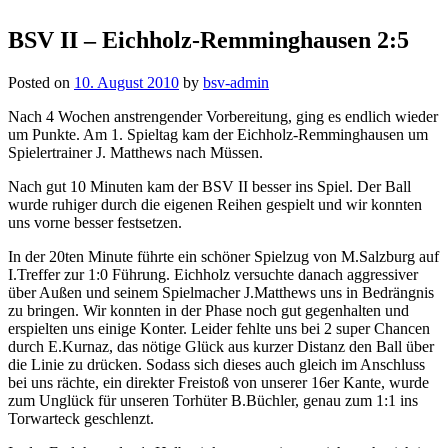
BSV II – Eichholz-Remminghausen 2:5
Posted on
10. August 2010
by
bsv-admin
Nach 4 Wochen anstrengender Vorbereitung, ging es endlich wieder
um Punkte. Am 1. Spieltag kam der Eichholz-Remminghausen um
Spielertrainer J. Matthews nach Müssen.
Nach gut 10 Minuten kam der BSV II besser ins Spiel. Der Ball
wurde ruhiger durch die eigenen Reihen gespielt und wir konnten
uns vorne besser festsetzen.
In der 20ten Minute führte ein schöner Spielzug von M.Salzburg auf
I.Treffer zur 1:0 Führung. Eichholz versuchte danach aggressiver
über Außen und seinem Spielmacher J.Matthews uns in Bedrängnis
zu bringen. Wir konnten in der Phase noch gut gegenhalten und
erspielten uns einige Konter. Leider fehlte uns bei 2 super Chancen
durch E.Kurnaz, das nötige Glück aus kurzer Distanz den Ball über
die Linie zu drücken. Sodass sich dieses auch gleich im Anschluss
bei uns rächte, ein direkter Freistoß von unserer 16er Kante, wurde
zum Unglück für unseren Torhüter B.Büchler, genau zum 1:1 ins
Torwarteck geschlenzt.