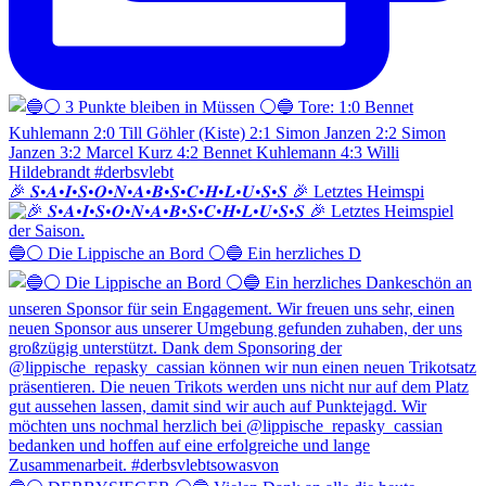
🎉 𝑺•𝑨•𝑰•𝑺•𝑶•𝑵•𝑨•𝑩•𝑺•𝑪•𝑯•𝑳•𝑼•𝑺•𝑺 🎉 Letztes Heimspi
🔵⚪️ Die Lippische an Bord ⚪️🔵 Ein herzliches D