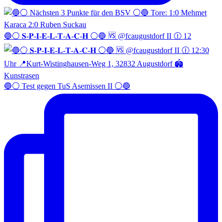
🔵⚪️ 𝐒-𝐏-𝐈-𝐄-𝐋-𝐓-𝐀-𝐂-𝐇 ⚪️🔵 🆚 @fcaugustdorf II 🕧 12
🔵⚪️ Test gegen TuS Asemissen II ⚪️🔵