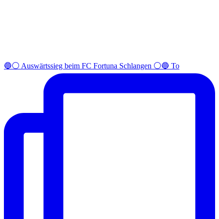
🔵⚪️ Auswärtssieg beim FC Fortuna Schlangen ⚪️🔵 To