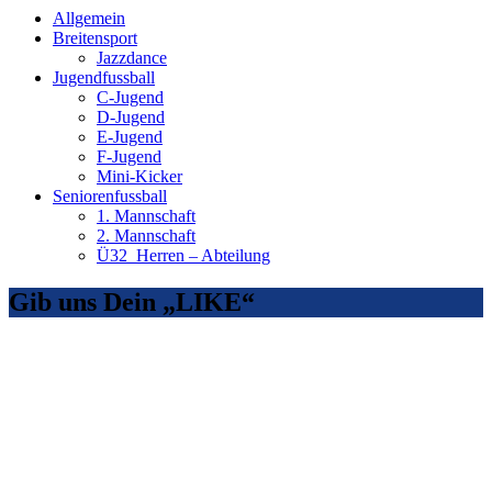
Allgemein
Breitensport
Jazzdance
Jugendfussball
C-Jugend
D-Jugend
E-Jugend
F-Jugend
Mini-Kicker
Seniorenfussball
1. Mannschaft
2. Mannschaft
Ü32_Herren – Abteilung
Gib uns Dein „LIKE“