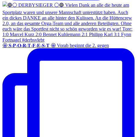
🤩 𝐒-𝐏-𝐎-𝐑-𝐓-𝐅-𝐄-𝐒-𝐓 🤩 Vorab beginnt die 2. gegen