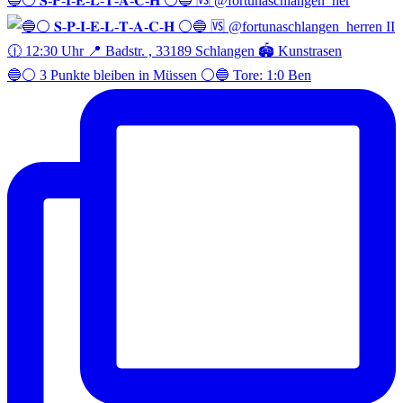
🔵⚪️ 𝐒-𝐏-𝐈-𝐄-𝐋-𝐓-𝐀-𝐂-𝐇 ⚪️🔵 🆚 @fortunaschlangen_her
🔵⚪️ 3 Punkte bleiben in Müssen ⚪️🔵 Tore: 1:0 Ben