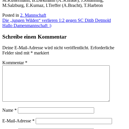
M.Küstermann, B.Diekmann (A.Schrade), J.Johanning,
M.Salzburg, E.Kurnaz, I.Treffer (A.Bracht), T.Harbron
Posted in
2. Mannschaft
Beitragsnavigation
Die „jungen Wilden“ verlieren 1:2 gegen SC Ditib Detmold
Hallo Damenmannschaft :)
Schreibe einen Kommentar
Deine E-Mail-Adresse wird nicht veröffentlicht.
Erforderliche
Felder sind mit
*
markiert
Kommentar
*
Name
*
E-Mail-Adresse
*