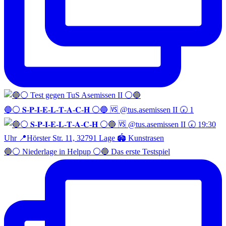
🔵⚪️ 𝐒-𝐏-𝐈-𝐄-𝐋-𝐓-𝐀-𝐂-𝐇 ⚪️🔵 🆚 @tus.asemissen II 🕢 1
🔵⚪️ Niederlage in Helpup ⚪️🔵 Das erste Testspiel