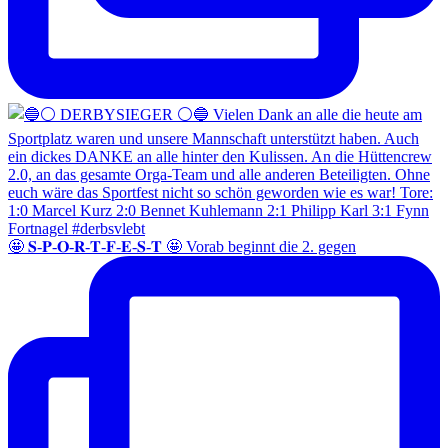
🤩 𝐒-𝐏-𝐎-𝐑-𝐓-𝐅-𝐄-𝐒-𝐓 🤩 Vorab beginnt die 2. gegen