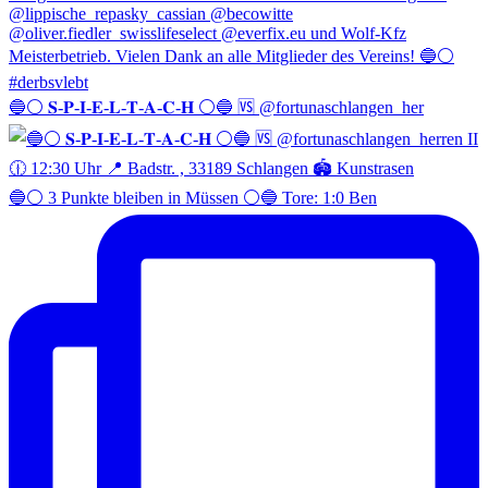
🔵⚪️ 𝐒-𝐏-𝐈-𝐄-𝐋-𝐓-𝐀-𝐂-𝐇 ⚪️🔵 🆚 @fortunaschlangen_her
🔵⚪️ 3 Punkte bleiben in Müssen ⚪️🔵 Tore: 1:0 Ben