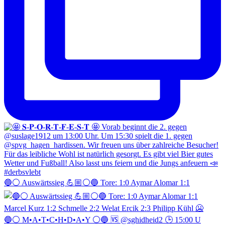
🔵⚪️ Auswärtssieg 💪🏼⚪️🔵 Tore: 1:0 Aymar Alomar 1:1
🔵⚪️ M•A•T•C•H•D•A•Y ⚪️🔵 🆚 @sghidheid2 🕒 15:00 U