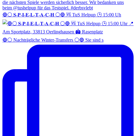
🔵⚪️ 𝐒-𝐏-𝐈-𝐄-𝐋-𝐓-𝐀-𝐂-𝐇 ⚪️🔵 🆚 TuS Helpup 🕒 15:00 Uh
🔵⚪️ Nachträgliche Winter-Transfers ⚪️🔵 Sie sind s