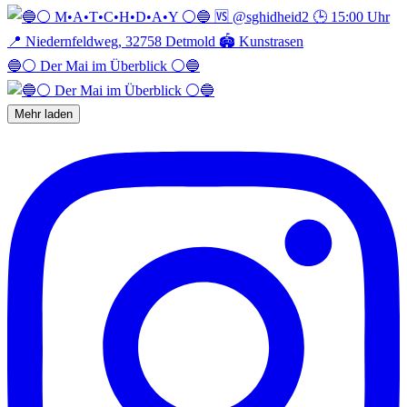
🔵⚪️ Der Mai im Überblick ⚪️🔵
Mehr laden