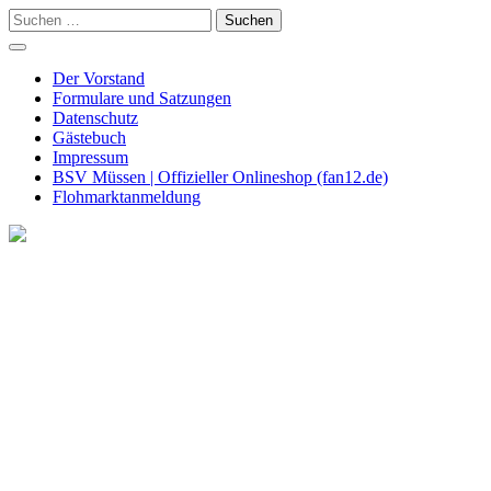
Skip
Suchen
to
nach:
content
Der Vorstand
Formulare und Satzungen
Datenschutz
Gästebuch
Impressum
BSV Müssen | Offizieller Onlineshop (fan12.de)
Flohmarktanmeldung