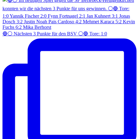
🔵⚪️ Nächsten 3 Punkte für den BSV ⚪️🔵 Tore: 1:0