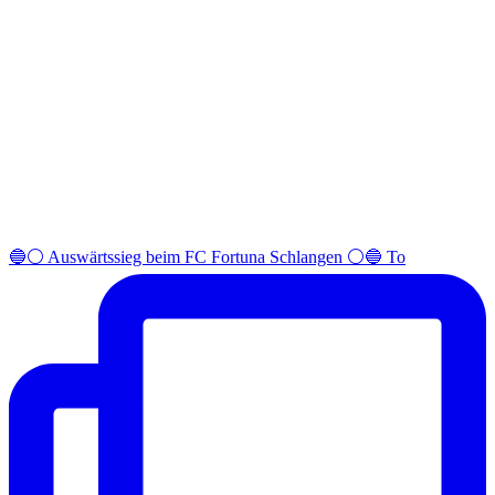
🔵⚪️ Auswärtssieg beim FC Fortuna Schlangen ⚪️🔵 To