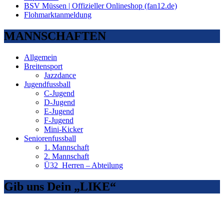
BSV Müssen | Offizieller Onlineshop (fan12.de)
Flohmarktanmeldung
MANNSCHAFTEN
Allgemein
Breitensport
Jazzdance
Jugendfussball
C-Jugend
D-Jugend
E-Jugend
F-Jugend
Mini-Kicker
Seniorenfussball
1. Mannschaft
2. Mannschaft
Ü32_Herren – Abteilung
Gib uns Dein „LIKE“