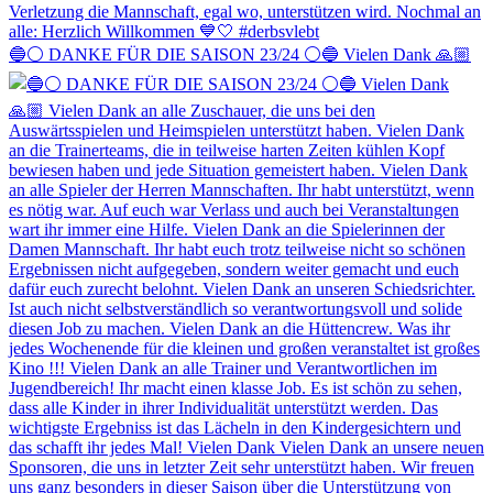
🔵⚪️ DANKE FÜR DIE SAISON 23/24 ⚪️🔵 Vielen Dank 🙏🏼