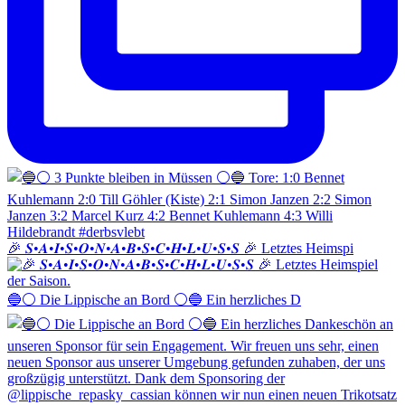
🎉 𝑺•𝑨•𝑰•𝑺•𝑶•𝑵•𝑨•𝑩•𝑺•𝑪•𝑯•𝑳•𝑼•𝑺•𝑺 🎉 Letztes Heimspi
🔵⚪️ Die Lippische an Bord ⚪️🔵 Ein herzliches D