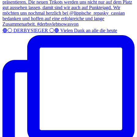
🔵⚪️ DERBYSIEGER ⚪️🔵 Vielen Dank an alle die heute