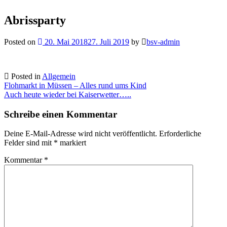
Abrissparty
Posted on
20. Mai 2018
27. Juli 2019
by
bsv-admin
Posted in
Allgemein
Beitragsnavigation
Flohmarkt in Müssen – Alles rund ums Kind
Auch heute wieder bei Kaiserwetter…..
Schreibe einen Kommentar
Deine E-Mail-Adresse wird nicht veröffentlicht.
Erforderliche
Felder sind mit
*
markiert
Kommentar
*