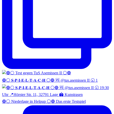
🔵⚪️ 𝐒-𝐏-𝐈-𝐄-𝐋-𝐓-𝐀-𝐂-𝐇 ⚪️🔵 🆚 @tus.asemissen II 🕢 1
🔵⚪️ Niederlage in Helpup ⚪️🔵 Das erste Testspiel