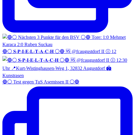
🔵⚪️ 𝐒-𝐏-𝐈-𝐄-𝐋-𝐓-𝐀-𝐂-𝐇 ⚪️🔵 🆚 @fcaugustdorf II 🕧 12
🔵⚪️ Test gegen TuS Asemissen II ⚪️🔵