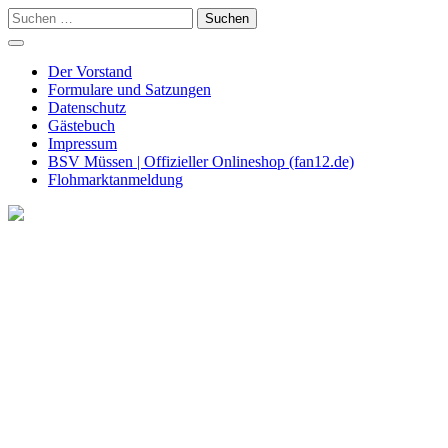
Skip
Suchen
to
nach:
content
Der Vorstand
Formulare und Satzungen
Datenschutz
Gästebuch
Impressum
BSV Müssen | Offizieller Onlineshop (fan12.de)
Flohmarktanmeldung