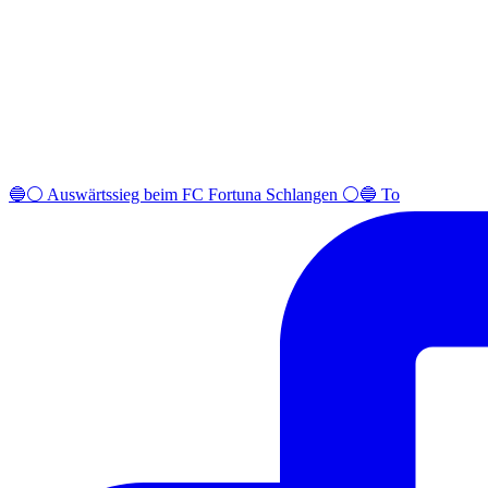
🔵⚪️ Auswärtssieg beim FC Fortuna Schlangen ⚪️🔵 To