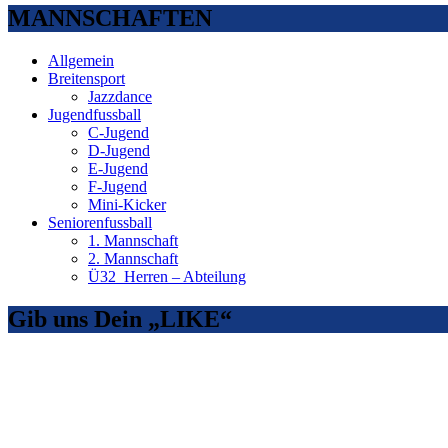
MANNSCHAFTEN
Allgemein
Breitensport
Jazzdance
Jugendfussball
C-Jugend
D-Jugend
E-Jugend
F-Jugend
Mini-Kicker
Seniorenfussball
1. Mannschaft
2. Mannschaft
Ü32_Herren – Abteilung
Gib uns Dein „LIKE“