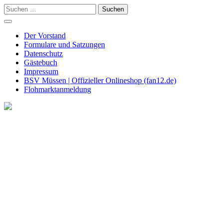
Skip
Suchen
to
nach:
content
Der Vorstand
Formulare und Satzungen
Datenschutz
Gästebuch
Impressum
BSV Müssen | Offizieller Onlineshop (fan12.de)
Flohmarktanmeldung