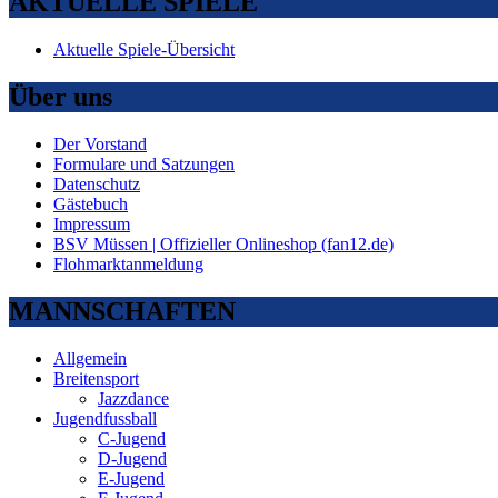
AKTUELLE SPIELE
Aktuelle Spiele-Übersicht
Über uns
Der Vorstand
Formulare und Satzungen
Datenschutz
Gästebuch
Impressum
BSV Müssen | Offizieller Onlineshop (fan12.de)
Flohmarktanmeldung
MANNSCHAFTEN
Allgemein
Breitensport
Jazzdance
Jugendfussball
C-Jugend
D-Jugend
E-Jugend