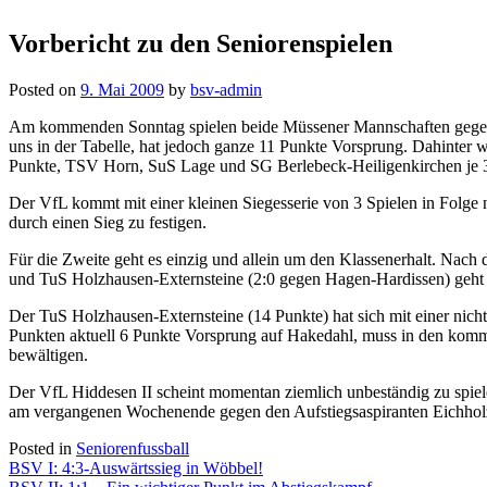
Vorbericht zu den Seniorenspielen
Posted on
9. Mai 2009
by
bsv-admin
Am kommenden Sonntag spielen beide Müssener Mannschaften gegen G
uns in der Tabelle, hat jedoch ganze 11 Punkte Vorsprung. Dahinter
Punkte, TSV Horn, SuS Lage und SG Berlebeck-Heiligenkirchen je 
Der VfL kommt mit einer kleinen Siegesserie von 3 Spielen in Folge
durch einen Sieg zu festigen.
Für die Zweite geht es einzig und allein um den Klassenerhalt. Nach
und TuS Holzhausen-Externsteine (2:0 gegen Hagen-Hardissen) geht es
Der TuS Holzhausen-Externsteine (14 Punkte) hat sich mit einer nic
Punkten aktuell 6 Punkte Vorsprung auf Hakedahl, muss in den ko
bewältigen.
Der VfL Hiddesen II scheint momentan ziemlich unbeständig zu spiele
am vergangenen Wochenende gegen den Aufstiegsaspiranten Eichholz-
Posted in
Seniorenfussball
Beitragsnavigation
BSV I: 4:3-Auswärtssieg in Wöbbel!