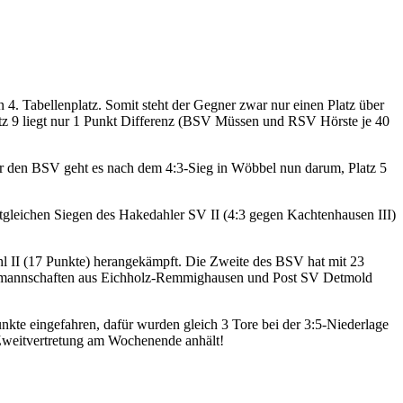
Tabellenplatz. Somit steht der Gegner zwar nur einen Platz über
atz 9 liegt nur 1 Punkt Differenz (BSV Müssen und RSV Hörste je 40
ür den BSV geht es nach dem 4:3-Sieg in Wöbbel nun darum, Platz 5
itgleichen Siegen des Hakedahler SV II (4:3 gegen Kachtenhausen III)
hl II (17 Punkte) herangekämpft. Die Zweite des BSV hat mit 23
enmannschaften aus Eichholz-Remmighausen und Post SV Detmold
kte eingefahren, dafür wurden gleich 3 Tore bei der 3:5-Niederlage
-Zweitvertretung am Wochenende anhält!