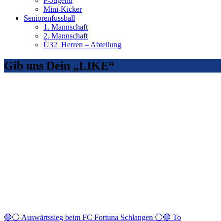
F-Jugend
Mini-Kicker
Seniorenfussball
1. Mannschaft
2. Mannschaft
Ü32_Herren – Abteilung
Gib uns Dein „LIKE“
🔵⚪️ Auswärtssieg beim FC Fortuna Schlangen ⚪️🔵 To