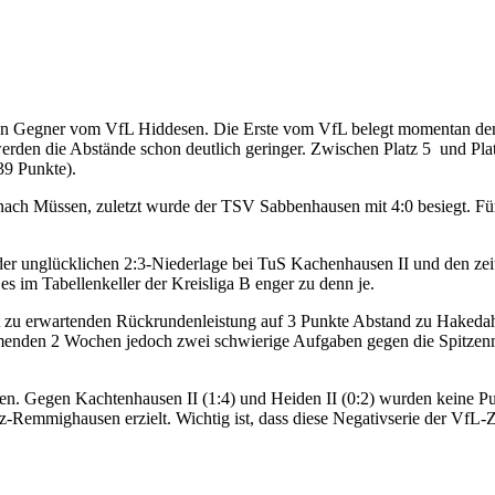
egner vom VfL Hiddesen. Die Erste vom VfL belegt momentan den 4. 
 werden die Abstände schon deutlich geringer. Zwischen Platz 5 und Pl
39 Punkte).
 nach Müssen, zuletzt wurde der TSV Sabbenhausen mit 4:0 besiegt. F
 der unglücklichen 2:3-Niederlage bei TuS Kachenhausen II und den ze
 im Tabellenkeller der Kreisliga B enger zu denn je.
ht zu erwartenden Rückrundenleistung auf 3 Punkte Abstand zu Hakeda
mmenden 2 Wochen jedoch zwei schwierige Aufgaben gegen die Spitz
n. Gegen Kachtenhausen II (1:4) und Heiden II (0:2) wurden keine Pun
Remmighausen erzielt. Wichtig ist, dass diese Negativserie der VfL