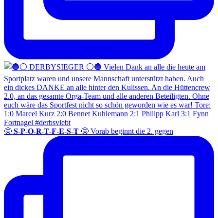
🤩 𝐒-𝐏-𝐎-𝐑-𝐓-𝐅-𝐄-𝐒-𝐓 🤩 Vorab beginnt die 2. gegen