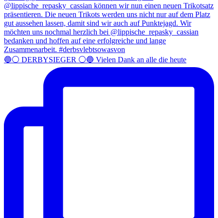
🔵⚪️ DERBYSIEGER ⚪️🔵 Vielen Dank an alle die heute