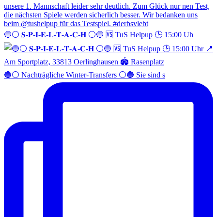
🔵⚪️ 𝐒-𝐏-𝐈-𝐄-𝐋-𝐓-𝐀-𝐂-𝐇 ⚪️🔵 🆚 TuS Helpup 🕒 15:00 Uh
🔵⚪️ Nachträgliche Winter-Transfers ⚪️🔵 Sie sind s