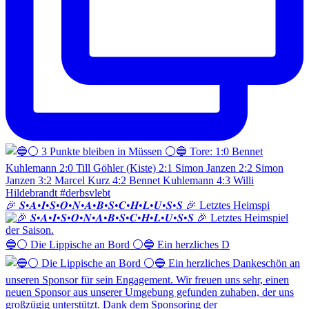
🎉 𝑺•𝑨•𝑰•𝑺•𝑶•𝑵•𝑨•𝑩•𝑺•𝑪•𝑯•𝑳•𝑼•𝑺•𝑺 🎉 Letztes Heimspi
🔵⚪️ Die Lippische an Bord ⚪️🔵 Ein herzliches D