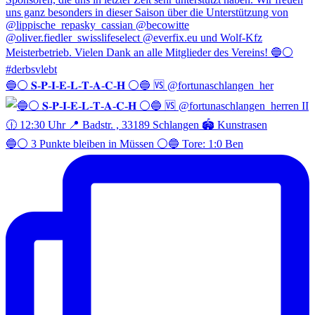
🔵⚪️ 𝐒-𝐏-𝐈-𝐄-𝐋-𝐓-𝐀-𝐂-𝐇 ⚪️🔵 🆚 @fortunaschlangen_her
🔵⚪️ 3 Punkte bleiben in Müssen ⚪️🔵 Tore: 1:0 Ben