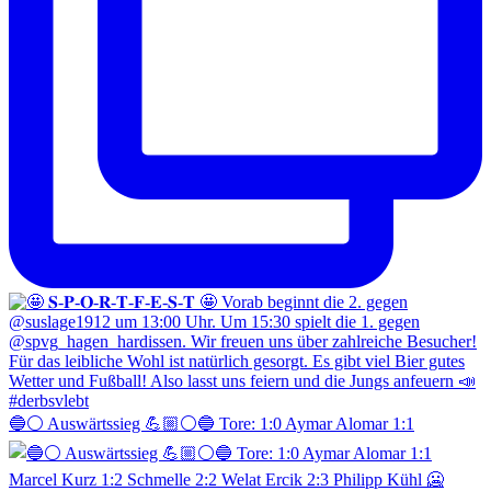
🔵⚪️ Auswärtssieg 💪🏼⚪️🔵 Tore: 1:0 Aymar Alomar 1:1