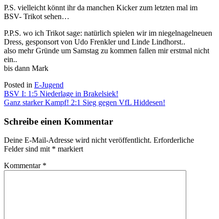
P.S. vielleicht könnt ihr da manchen Kicker zum letzten mal im
BSV- Trikot sehen…
P.P.S. wo ich Trikot sage: natürlich spielen wir im niegelnagelneuen
Dress, gesponsort von Udo Frenkler und Linde Lindhorst..
also mehr Gründe um Samstag zu kommen fallen mir erstmal nicht
ein..
bis dann Mark
Posted in
E-Jugend
Beitragsnavigation
BSV I: 1:5 Niederlage in Brakelsiek!
Ganz starker Kampf! 2:1 Sieg gegen VfL Hiddesen!
Schreibe einen Kommentar
Deine E-Mail-Adresse wird nicht veröffentlicht.
Erforderliche
Felder sind mit
*
markiert
Kommentar
*