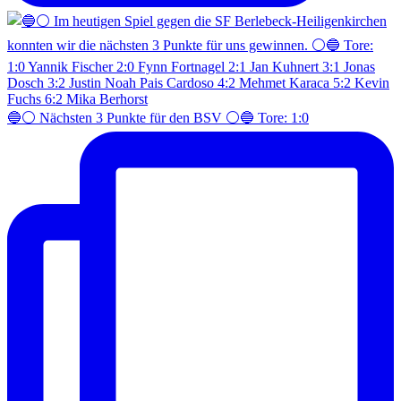
🔵⚪️ Nächsten 3 Punkte für den BSV ⚪️🔵 Tore: 1:0