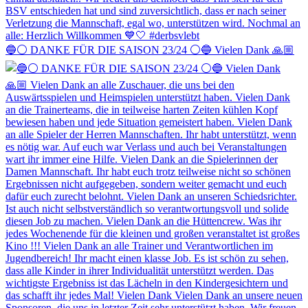
🔵⚪️ DANKE FÜR DIE SAISON 23/24 ⚪️🔵 Vielen Dank 🙏🏼