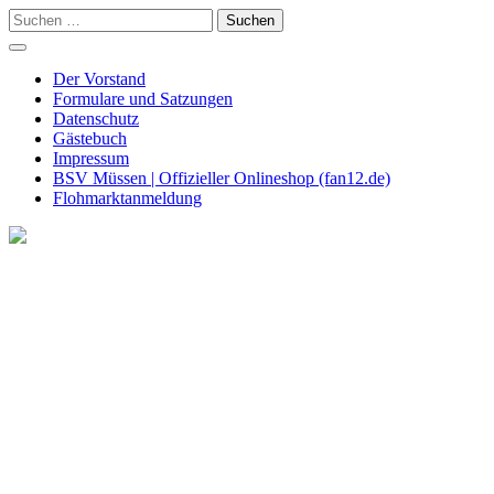
Skip
Suchen
to
nach:
content
Der Vorstand
Formulare und Satzungen
Datenschutz
Gästebuch
Impressum
BSV Müssen | Offizieller Onlineshop (fan12.de)
Flohmarktanmeldung