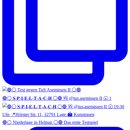
🔵⚪️ 𝐒-𝐏-𝐈-𝐄-𝐋-𝐓-𝐀-𝐂-𝐇 ⚪️🔵 🆚 @tus.asemissen II 🕢 1
🔵⚪️ Niederlage in Helpup ⚪️🔵 Das erste Testspiel