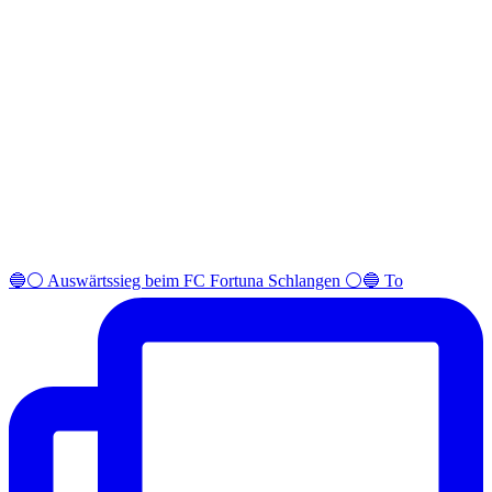
🔵⚪️ Auswärtssieg beim FC Fortuna Schlangen ⚪️🔵 To