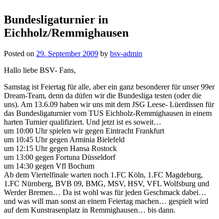
Bundesligaturnier in
Eichholz/Remmighausen
Posted on
29. September 2009
by
bsv-admin
Hallo liebe BSV- Fans,
Samstag ist Feiertag für alle, aber ein ganz besonderer für unser 99er
Dream-Team, denn da düfen wir die Bundesliga testen (oder die
uns). Am 13.6.09 haben wir uns mit dem JSG Leese- Lüerdissen für
das Bundesligaturnier vom TUS Eichholz-Remmighausen in einem
harten Turnier qualifiziert. Und jetzt ist es soweit…
um 10:00 Uhr spielen wir gegen Eintracht Frankfurt
um 10:45 Uhr gegen Arminia Bielefeld
um 12:15 Uhr gegen Hansa Rostock
um 13:00 gegen Fortuna Düsseldorf
um 14:30 gegen Vfl Bochum
Ab dem Viertelfinale warten noch 1.FC Köln, 1.FC Magdeburg,
1.FC Nürnberg, BVB 09, BMG, MSV, HSV, VFL Wolfsburg und
Werder Bremen… Da ist wohl was für jeden Geschmack dabei…
und was will man sonst an einem Feiertag machen… gespielt wird
auf dem Kunstrasenplatz in Remmighausen… bis dann.