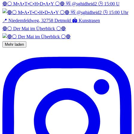
🔵⚪️ M•A•T•C•H•D•A•Y ⚪️🔵 🆚 @sghidheid2 🕒 15:00 U
🔵⚪️ Der Mai im Überblick ⚪️🔵
Mehr laden