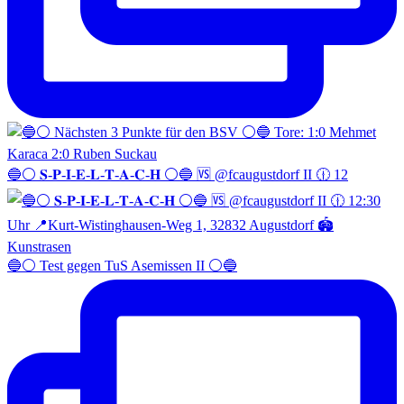
🔵⚪️ 𝐒-𝐏-𝐈-𝐄-𝐋-𝐓-𝐀-𝐂-𝐇 ⚪️🔵 🆚 @fcaugustdorf II 🕧 12
🔵⚪️ Test gegen TuS Asemissen II ⚪️🔵