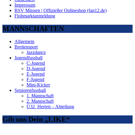
Impressum
BSV Müssen | Offizieller Onlineshop (fan12.de)
Flohmarktanmeldung
MANNSCHAFTEN
Allgemein
Breitensport
Jazzdance
Jugendfussball
C-Jugend
D-Jugend
E-Jugend
F-Jugend
Mini-Kicker
Seniorenfussball
1. Mannschaft
2. Mannschaft
Ü32_Herren – Abteilung
Gib uns Dein „LIKE“