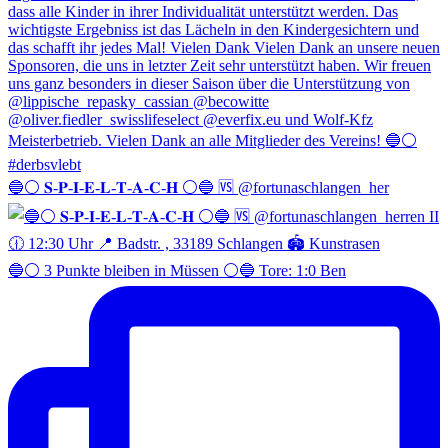
🔵⚪️ 𝐒-𝐏-𝐈-𝐄-𝐋-𝐓-𝐀-𝐂-𝐇 ⚪️🔵 🆚 @fortunaschlangen_her
🔵⚪️ 3 Punkte bleiben in Müssen ⚪️🔵 Tore: 1:0 Ben