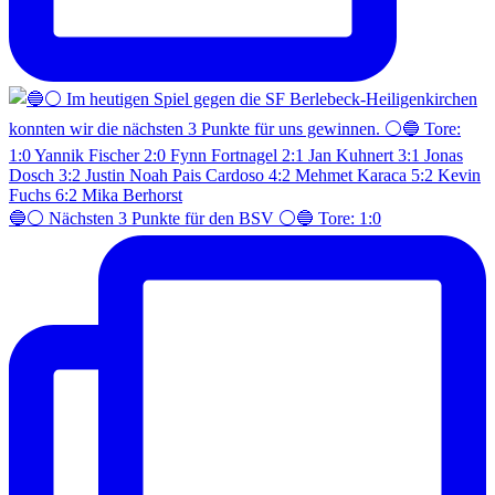
🔵⚪️ Nächsten 3 Punkte für den BSV ⚪️🔵 Tore: 1:0