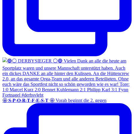
🤩 𝐒-𝐏-𝐎-𝐑-𝐓-𝐅-𝐄-𝐒-𝐓 🤩 Vorab beginnt die 2. gegen