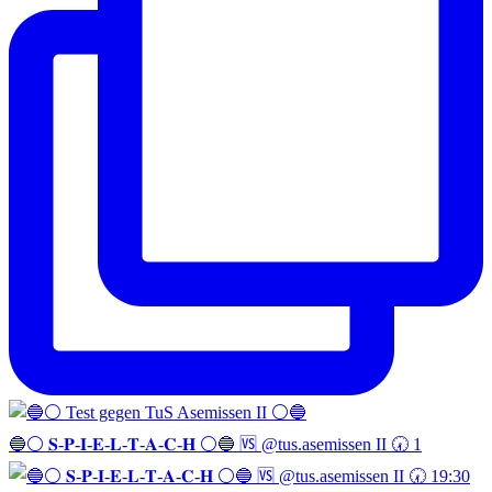
🔵⚪️ 𝐒-𝐏-𝐈-𝐄-𝐋-𝐓-𝐀-𝐂-𝐇 ⚪️🔵 🆚 @tus.asemissen II 🕢 1