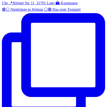
🔵⚪️ Niederlage in Helpup ⚪️🔵 Das erste Testspiel