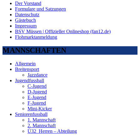
Der Vorstand
Formulare und Satzungen
Datenschutz
Gästebuch
Impressum
BSV Müssen | Offizieller Onlineshop (fan12.de)
Flohmarktanmeldung
MANNSCHAFTEN
Allgemein
Breitensport
Jazzdance
Jugendfussball
C-Jugend
D-Jugend
E-Jugend
F-Jugend
Mini-Kicker
Seniorenfussball
1. Mannschaft
2. Mannschaft
Ü32_Herren – Abteilung