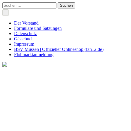
Skip
Suchen
to
nach:
content
Der Vorstand
Formulare und Satzungen
Datenschutz
Gästebuch
Impressum
BSV Müssen | Offizieller Onlineshop (fan12.de)
Flohmarktanmeldung