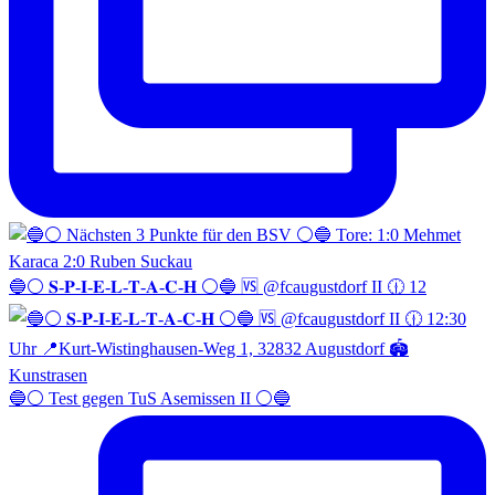
🔵⚪️ 𝐒-𝐏-𝐈-𝐄-𝐋-𝐓-𝐀-𝐂-𝐇 ⚪️🔵 🆚 @fcaugustdorf II 🕧 12
🔵⚪️ Test gegen TuS Asemissen II ⚪️🔵