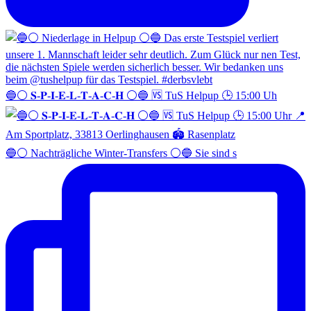
🔵⚪️ 𝐒-𝐏-𝐈-𝐄-𝐋-𝐓-𝐀-𝐂-𝐇 ⚪️🔵 🆚 TuS Helpup 🕒 15:00 Uh
🔵⚪️ Nachträgliche Winter-Transfers ⚪️🔵 Sie sind s