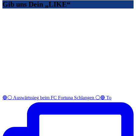
Gib uns Dein „LIKE“
🔵⚪️ Auswärtssieg beim FC Fortuna Schlangen ⚪️🔵 To