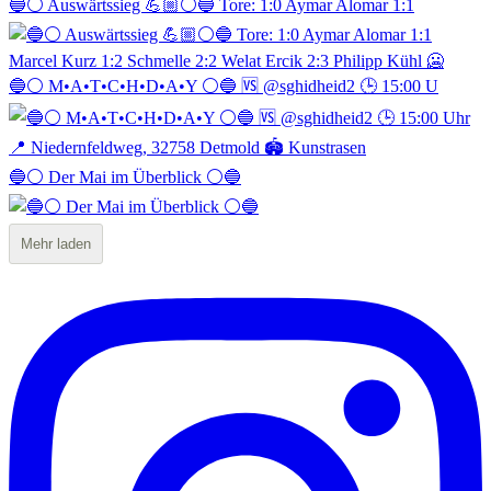
🔵⚪️ Auswärtssieg 💪🏼⚪️🔵 Tore: 1:0 Aymar Alomar 1:1
🔵⚪️ M•A•T•C•H•D•A•Y ⚪️🔵 🆚 @sghidheid2 🕒 15:00 U
🔵⚪️ Der Mai im Überblick ⚪️🔵
Mehr laden