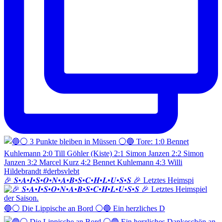
🎉 𝑺•𝑨•𝑰•𝑺•𝑶•𝑵•𝑨•𝑩•𝑺•𝑪•𝑯•𝑳•𝑼•𝑺•𝑺 🎉 Letztes Heimspi
🔵⚪️ Die Lippische an Bord ⚪️🔵 Ein herzliches D