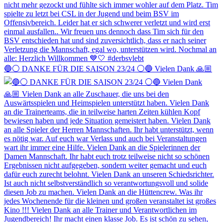
🔵⚪️ DANKE FÜR DIE SAISON 23/24 ⚪️🔵 Vielen Dank 🙏🏼