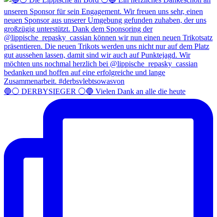
🔵⚪️ DERBYSIEGER ⚪️🔵 Vielen Dank an alle die heute