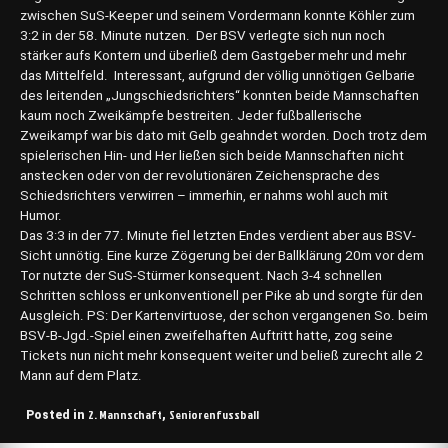
zwischen SuS-Keeper und seinem Vordermann konnte Köhler zum
3:2 in der 58. Minute nutzen. Der BSV verlegte sich nun noch
stärker aufs Kontern und überließ dem Gastgeber mehr und mehr
das Mittelfeld. Interessant, aufgrund der völlig unnötigen Gelbarie
des leitenden „Jungschiedsrichters“ konnten beide Mannschaften
kaum noch Zweikämpfe bestreiten. Jeder fußballerische
Zweikampf war bis dato mit Gelb geahndet worden. Doch trotz dem
spielerischen Hin- und Her ließen sich beide Mannschaften nicht
anstecken oder von der revolutionären Zeichensprache des
Schiedsrichters verwirren – immerhin, er nahms wohl auch mit
Humor.
Das 3:3 in der 77. Minute fiel letzten Endes verdient aber aus BSV-
Sicht unnötig. Eine kurze Zögerung bei der Ballklärung 20m vor dem
Tor nutzte der SuS-Stürmer konsequent. Nach 3-4 schnellen
Schritten schloss er unkonventionell per Pike ab und sorgte für den
Ausgleich. PS: Der Kartenvirtuose, der schon vergangenen So. beim
BSV-B-Jgd.-Spiel einen zweifelhaften Auftritt hatte, zog seine
Tickets nun nicht mehr konsequent weiter und beließ zurecht alle 2
Mann auf dem Platz.
2. Mannschaft
Seniorenfussball
Posted in
,