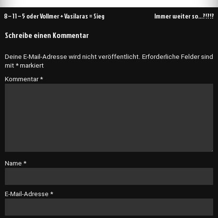
Beitragsnavigation
8 – 11 – 5 oder Vollmer + Vasilaras = Sieg
Immer weiter so…?!?!?
Schreibe einen Kommentar
Deine E-Mail-Adresse wird nicht veröffentlicht.
Erforderliche Felder sind
mit
*
markiert
Kommentar
*
Name
*
E-Mail-Adresse
*