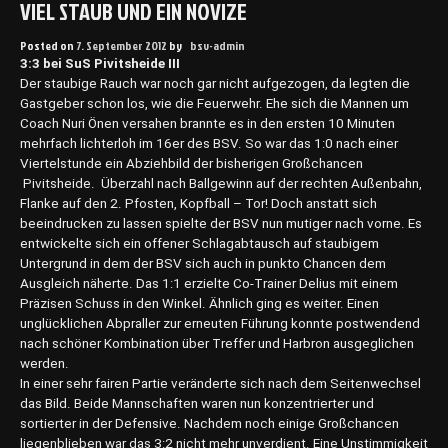
VIEL STAUB UND EIN NOVIZE
Posted on
7. September 2012
by
bsv-admin
3:3 bei SuS Pivitsheide III
Der staubige Rauch war noch gar nicht aufgezogen, da legten die
Gastgeber schon los, wie die Feuerwehr. Ehe sich die Mannen um
Coach Nuri Önen versahen brannte es in den ersten 10 Minuten
mehrfach lichterloh im 16er des BSV. So war das 1:0 nach einer
Viertelstunde ein Abziehbild der bisherigen Großchancen
Pivitsheide. Überzahl nach Ballgewinn auf der rechten Außenbahn,
Flanke auf den 2. Pfosten, Kopfball – Tor! Doch anstatt sich
beeindrucken zu lassen spielte der BSV nun mutiger nach vorne. Es
entwickelte sich ein offener Schlagabtausch auf staubigem
Untergrund in dem der BSV sich auch in punkto Chancen dem
Ausgleich näherte. Das 1:1 erzielte Co-Trainer Delius mit einem
Präzisen Schuss in den Winkel. Ähnlich ging es weiter. Einen
unglücklichen Abpraller zur erneuten Führung konnte postwendend
nach schöner Kombination über Treffer und Harbron ausgeglichen
werden.
In einer sehr fairen Partie veränderte sich nach dem Seitenwechsel
das Bild. Beide Mannschaften waren nun konzentrierter und
sortierter in der Defensive. Nachdem noch einige Großchancen
liegenblieben war das 3:2 nicht mehr unverdient. Eine Unstimmigkeit