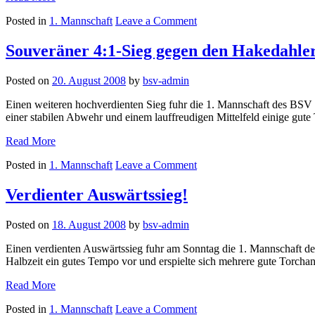
gerissen!
on
Posted in
1. Mannschaft
Leave a Comment
0:2
Siegesserie
in
gerissen!
Jerxen-
Souveräner 4:1-Sieg gegen den Hakedahle
0:2
Orbke!“
in
Posted on
20. August 2008
by
bsv-admin
Jerxen-
Orbke!
Einen weiteren hochverdienten Sieg fuhr die 1. Mannschaft des BSV 
einer stabilen Abwehr und einem lauffreudigen Mittelfeld einige gut
„Souveräner
Read More
4:1-
on
Posted in
1. Mannschaft
Leave a Comment
Sieg
Souveräner
gegen
4:1-
den
Verdienter Auswärtssieg!
Sieg
Hakedahler
gegen
SV!“
Posted on
18. August 2008
by
bsv-admin
den
Hakedahler
Einen verdienten Auswärtssieg fuhr am Sonntag die 1. Mannschaft des 
SV!
Halbzeit ein gutes Tempo vor und erspielte sich mehrere gute Torch
„Verdienter
Read More
Auswärtssieg!“
on
Posted in
1. Mannschaft
Leave a Comment