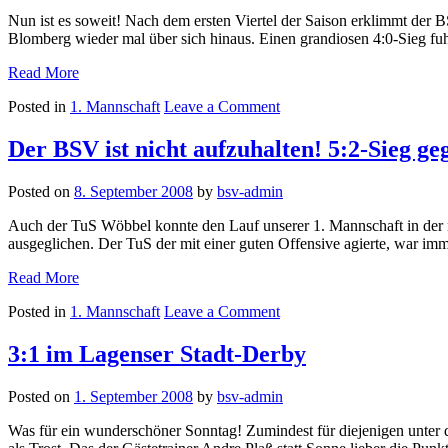
Horn!
Nun ist es soweit! Nach dem ersten Viertel der Saison erklimmt de
Blomberg wieder mal über sich hinaus. Einen grandiosen 4:0-Sieg f
„Spitzenreiter,
Read More
Spitzenreiter
on
Posted in
1. Mannschaft
Leave a Comment
hey
Spitzenreiter,
hey!
Spitzenreiter
Klasse
Der BSV ist nicht aufzuhalten! 5:2-Sieg g
hey
4:0-
hey!
Auswärtssieg
Posted on
8. September 2008
by
bsv-admin
Klasse
in
4:0-
Blomberg“
Auch der TuS Wöbbel konnte den Lauf unserer 1. Mannschaft in der 
Auswärtssieg
ausgeglichen. Der TuS der mit einer guten Offensive agierte, war imm
in
Blomberg
„Der
Read More
BSV
on
Posted in
1. Mannschaft
Leave a Comment
ist
Der
nicht
BSV
aufzuhalten!
3:1 im Lagenser Stadt-Derby
ist
5:2-
nicht
Sieg
Posted on
1. September 2008
by
bsv-admin
aufzuhalten!
gegen
5:2-
TuS
Was für ein wunderschöner Sonntag! Zumindest für diejenigen unter
Sieg
Wöbbel“