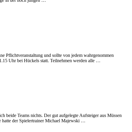
Lage in der noch jungen …
 eine Pflichtveranstaltung und sollte von jedem wahrgenommen
21.15 Uhr bei Hückels statt. Teilnehmen werden alle …
ch beide Teams nichts. Der gut aufgelegte Aufsteiger aus Müssen
r hatte der Spielertrainer Michael Majewski …