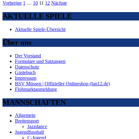
Seitennummerierung
Verdienter
Vorherige
1
…
10
11
12
Nächste
Auswärtssieg!
der
AKTUELLE SPIELE
Beiträge
Aktuelle Spiele-Übersicht
Über uns
Der Vorstand
Formulare und Satzungen
Datenschutz
Gästebuch
Impressum
BSV Müssen | Offizieller Onlineshop (fan12.de)
Flohmarktanmeldung
MANNSCHAFTEN
Allgemein
Breitensport
Jazzdance
Jugendfussball
C-Jugend