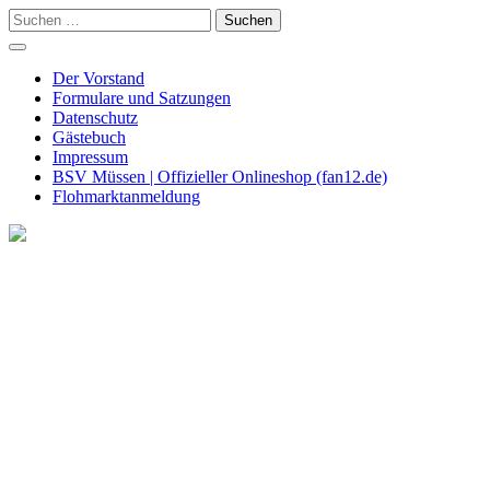
Skip
Suchen
to
nach:
content
Der Vorstand
Formulare und Satzungen
Datenschutz
Gästebuch
Impressum
BSV Müssen | Offizieller Onlineshop (fan12.de)
Flohmarktanmeldung