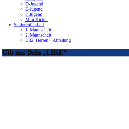
D-Jugend
E-Jugend
F-Jugend
Mini-Kicker
Seniorenfussball
1. Mannschaft
2. Mannschaft
Ü32_Herren – Abteilung
Gib uns Dein „LIKE“