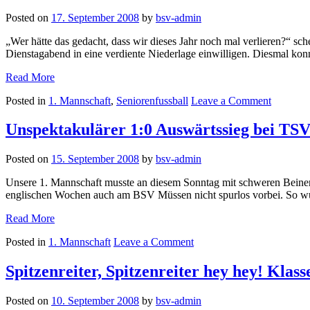
1
gegen
Posted on
17. September 2008
by
bsv-admin
Woche!
SG
1:3
BHK!“
„Wer hätte das gedacht, dass wir dieses Jahr noch mal verlieren?“ s
gegen
Dienstagabend in eine verdiente Niederlage einwilligen. Diesmal ko
SG
BHK!
„1:3
Read More
Heim-
on
Posted in
1. Mannschaft
,
Seniorenfussball
Leave a Comment
Niederlage
1:3
gegen
Heim-
SC
Unspektakulärer 1:0 Auswärtssieg bei TS
Niederla
Ditib
gegen
Detmold!!!“
Posted on
15. September 2008
by
bsv-admin
SC
Ditib
Unsere 1. Mannschaft musste an diesem Sonntag mit schweren Beinen
Detmold!
englischen Wochen auch am BSV Müssen nicht spurlos vorbei. So wurd
„Unspektakulärer
Read More
1:0
on
Posted in
1. Mannschaft
Leave a Comment
Auswärtssieg
Unspektakulärer
bei
1:0
TSV
Spitzenreiter, Spitzenreiter hey hey! Klas
Auswärtssieg
Horn!“
bei
Posted on
10. September 2008
by
bsv-admin
TSV