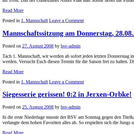
als Trost. Das der Gästetrainer Andre Plaß statt Sonne lieber die Pun
gegen
TuS
„3:1
Read More
Wöbbel
im
on
Posted in
1. Mannschaft
Leave a Comment
Lagenser
3:1
Stadt-
im
Derby“
Mannschaftssitzung am Donnerstag, 28.08
Lagenser
Stadt-
Posted on
27. August 2008
by
bsv-admin
Derby
Tach 1. Mannschaft, wir werden ab sofort jeden letzten Donnerstag i
werden. Versucht Euch diesen Termin für die Saison frei zu halten. D
„Mannschaftssitzung
Read More
am
on
Posted in
1. Mannschaft
Leave a Comment
Donnerstag,
Mannschaftssitzung
28.08.2008“
am
Siegesserie gerissen! 0:2 in Jerxen-Orbke!
Donnerstag,
28.08.2008
Posted on
25. August 2008
by
bsv-admin
In die erste Niederlage musste der BSV am Sonntag gegen den Titelk
verlangte dem hohen Favoriten alles ab. So erspielten sich die Jung
„Siegesserie
Read More