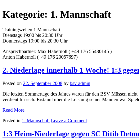
Kategorie:
1. Mannschaft
Trainingszeiten 1.Mannschaft
Dienstags 19:00 bis 20:30 Uhr
Donnerstags 19:00 bis 20:30 Uhr
Ansprechpartner: Max Habernoll ( +49 176 55430145 )
Anton Habernoll (+49 176 20057697)
2. Niederlage innerhalb 1 Woche! 1:3 ge
Posted on
22. September 2008
by
bsv-admin
Die letzten Sommertage des Jahres waren für den BSV Müssen nicht g
verdient für sich. Erstaunt über die Leistung seiner Mannen war Spie
„2.
Read More
Niederlage
on
Posted in
1. Mannschaft
Leave a Comment
innerhalb
2.
1
Niederlage
Woche!
1:3 Heim-Niederlage gegen SC Ditib Detmo
innerhalb
1:3