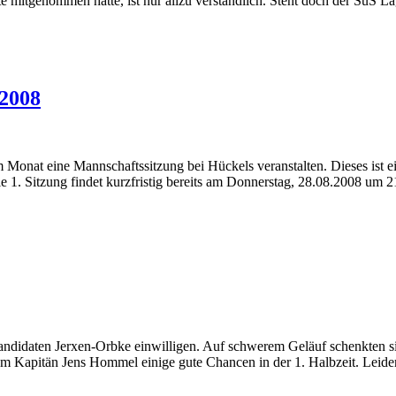
kte mitgenommen hätte, ist nur allzu verständlich. Steht doch der SuS 
.2008
m Monat eine Mannschaftssitzung bei Hückels veranstalten. Dieses ist
ie 1. Sitzung findet kurzfristig bereits am Donnerstag, 28.08.2008 um 
andidaten Jerxen-Orbke einwilligen. Auf schwerem Geläuf schenkten si
s um Kapitän Jens Hommel einige gute Chancen in der 1. Halbzeit. Leide